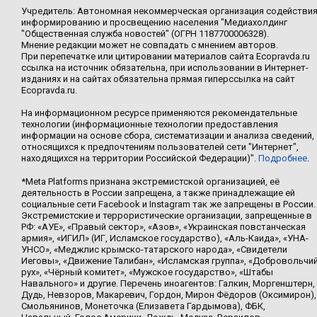
Учредитель: Автономная некоммерческая организация содействи
информированию и просвещению населения "Медиахолдинг
"Общественная служба новостей" (ОГРН 1187700006328).
Мнение редакции может не совпадать с мнением авторов.
При перепечатке или цитировании материалов сайта Ecopravda.ru
ссылка на источник обязательна, при использовании в Интернет-
изданиях и на сайтах обязательна прямая гиперссылка на сайт
Ecopravda.ru.
На информационном ресурсе применяются рекомендательные
технологии (информационные технологии предоставления
информации на основе сбора, систематизации и анализа сведений,
относящихся к предпочтениям пользователей сети "Интернет",
находящихся на территории Российской Федерации)".
Подробнее
.
*Meta Platforms признана экстремистской организацией, её
деятельность в России запрещена, а также принадлежащие ей
социальные сети Facebook и Instagram так же запрещены в России.
Экстремистские и террористические организации, запрещенные в
РФ: «АУЕ», «Правый сектор», «Азов», «Украинская повстанческая
армия», «ИГИЛ» (ИГ, Исламское государство), «Аль-Каида», «УНА-
УНСО», «Меджлис крымско-татарского народа», «Свидетели
Иеговы», «Движение Талибан», «Исламская группа», «Добровольчи
рух», «Чёрный комитет», «Мужское государство», «Штабы
Навального» и другие. Перечень иноагентов: Галкин, Моргенштерн,
Дудь, Невзоров, Макаревич, Гордон, Мирон Фёдоров (Оксимирон),
Смольянинов, Монеточка (Елизавета Гардымова), ФБК,