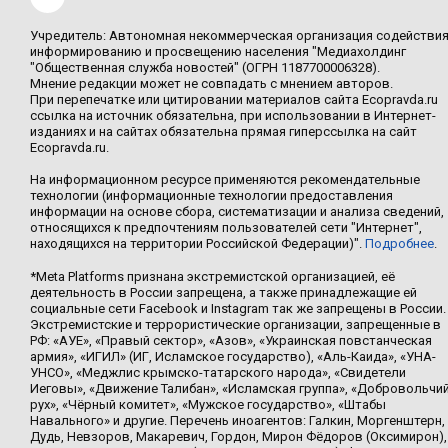
Учредитель: Автономная некоммерческая организация содействи
информированию и просвещению населения "Медиахолдинг
"Общественная служба новостей" (ОГРН 1187700006328).
Мнение редакции может не совпадать с мнением авторов.
При перепечатке или цитировании материалов сайта Ecopravda.ru
ссылка на источник обязательна, при использовании в Интернет-
изданиях и на сайтах обязательна прямая гиперссылка на сайт
Ecopravda.ru.
На информационном ресурсе применяются рекомендательные
технологии (информационные технологии предоставления
информации на основе сбора, систематизации и анализа сведений,
относящихся к предпочтениям пользователей сети "Интернет",
находящихся на территории Российской Федерации)".
Подробнее
.
*Meta Platforms признана экстремистской организацией, её
деятельность в России запрещена, а также принадлежащие ей
социальные сети Facebook и Instagram так же запрещены в России.
Экстремистские и террористические организации, запрещенные в
РФ: «АУЕ», «Правый сектор», «Азов», «Украинская повстанческая
армия», «ИГИЛ» (ИГ, Исламское государство), «Аль-Каида», «УНА-
УНСО», «Меджлис крымско-татарского народа», «Свидетели
Иеговы», «Движение Талибан», «Исламская группа», «Добровольчи
рух», «Чёрный комитет», «Мужское государство», «Штабы
Навального» и другие. Перечень иноагентов: Галкин, Моргенштерн,
Дудь, Невзоров, Макаревич, Гордон, Мирон Фёдоров (Оксимирон),