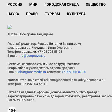
РОССИЯ
МИР
ГОРОДСКАЯ СРЕДА
ОБЩЕСТВО
НАУКА
ПРАВО
ТУРИЗМ
КУЛЬТУРА
© 2026 | Все права защищены
Главный редактор: Рыжов Виталий Витальевич
Шеф-редактор: Чечушкин Иван Олегович.
Телефон редакции: +7 495 795-53-05
E-mail:
info@ecopravda.ru
Реклама, спецпроекты и иное сотрудничество:
Игорь Дбар
(Руководитель отдела продаж)
Email:
i.dbar@osnmedia.ru
Телефон:
+7 909 936-02-90
Дополнительные email:
reklama@osnmedia.ru
,
adv@osnmedia.ru
Телефон:
+7 495 004-56-11
Сетевое издание Информационное агентство "ЭкоПравда"
зарегистрировано Роскомнадзором 26.04.2022, реестровая запись
ЭЛ № ФС77-82811.
18+