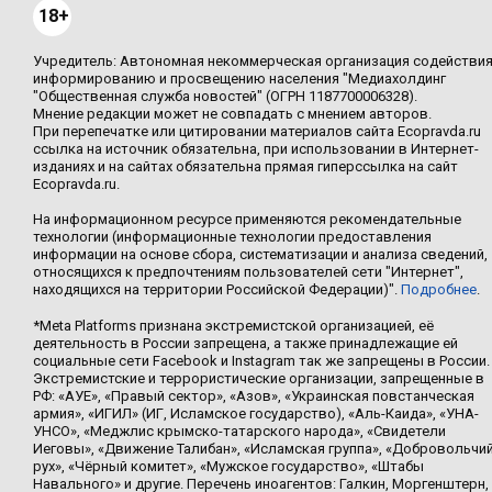
18+
Учредитель: Автономная некоммерческая организация содействи
информированию и просвещению населения "Медиахолдинг
"Общественная служба новостей" (ОГРН 1187700006328).
Мнение редакции может не совпадать с мнением авторов.
При перепечатке или цитировании материалов сайта Ecopravda.ru
ссылка на источник обязательна, при использовании в Интернет-
изданиях и на сайтах обязательна прямая гиперссылка на сайт
Ecopravda.ru.
На информационном ресурсе применяются рекомендательные
технологии (информационные технологии предоставления
информации на основе сбора, систематизации и анализа сведений,
относящихся к предпочтениям пользователей сети "Интернет",
находящихся на территории Российской Федерации)".
Подробнее
.
*Meta Platforms признана экстремистской организацией, её
деятельность в России запрещена, а также принадлежащие ей
социальные сети Facebook и Instagram так же запрещены в России.
Экстремистские и террористические организации, запрещенные в
РФ: «АУЕ», «Правый сектор», «Азов», «Украинская повстанческая
армия», «ИГИЛ» (ИГ, Исламское государство), «Аль-Каида», «УНА-
УНСО», «Меджлис крымско-татарского народа», «Свидетели
Иеговы», «Движение Талибан», «Исламская группа», «Добровольчи
рух», «Чёрный комитет», «Мужское государство», «Штабы
Навального» и другие. Перечень иноагентов: Галкин, Моргенштерн,