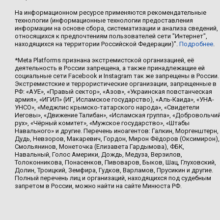
На информационном ресурсе применяются рекомендательные
технологии (информационные технологии предоставления
информации на основе сбора, систематизации и анализа сведений,
относящихся к предпочтениям пользователей сети "Интернет",
находящихся на территории Российской Федерации)".
Подробнее
.
*Meta Platforms признана экстремистской организацией, её
деятельность в России запрещена, а также принадлежащие ей
социальные сети Facebook и Instagram так же запрещены в России.
Экстремистские и террористические организации, запрещенные в
РФ: «АУЕ», «Правый сектор», «Азов», «Украинская повстанческая
армия», «ИГИЛ» (ИГ, Исламское государство), «Аль-Каида», «УНА-
УНСО», «Меджлис крымско-татарского народа», «Свидетели
Иеговы», «Движение Талибан», «Исламская группа», «Добровольчи
рух», «Чёрный комитет», «Мужское государство», «Штабы
Навального» и другие. Перечень иноагентов: Галкин, Моргенштерн,
Дудь, Невзоров, Макаревич, Гордон, Мирон Фёдоров (Оксимирон),
Смольянинов, Монеточка (Елизавета Гардымова), ФБК,
Навальный, Голос Америки, Дождь, Медуза, Верзилов,
Толоконникова, Понасенков, Пивоваров, Быков, Шац, Глуховский,
Долин, Троицкий, Земфира, Гудков, Варламов, Прусикин и другие.
Полный перечень лиц и организаций, находящихся под судебным
запретом в России, можно найти на сайте Минюста РФ.