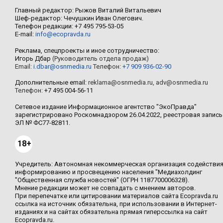
Главный редактор: Рыжов Виталий Витальевич
Шеф-редактор: Чечушкин Иван Олегович.
Телефон редакции: +7 495 795-53-05
E-mail:
info@ecopravda.ru
Реклама, спецпроекты и иное сотрудничество:
Игорь Дбар
(Руководитель отдела продаж)
Email:
i.dbar@osnmedia.ru
Телефон:
+7 909 936-02-90
Дополнительные email:
reklama@osnmedia.ru
,
adv@osnmedia.ru
Телефон:
+7 495 004-56-11
Сетевое издание Информационное агентство "ЭкоПравда"
зарегистрировано Роскомнадзором 26.04.2022, реестровая запись
ЭЛ № ФС77-82811.
18+
Учредитель: Автономная некоммерческая организация содействи
информированию и просвещению населения "Медиахолдинг
"Общественная служба новостей" (ОГРН 1187700006328).
Мнение редакции может не совпадать с мнением авторов.
При перепечатке или цитировании материалов сайта Ecopravda.ru
ссылка на источник обязательна, при использовании в Интернет-
изданиях и на сайтах обязательна прямая гиперссылка на сайт
Ecopravda.ru.