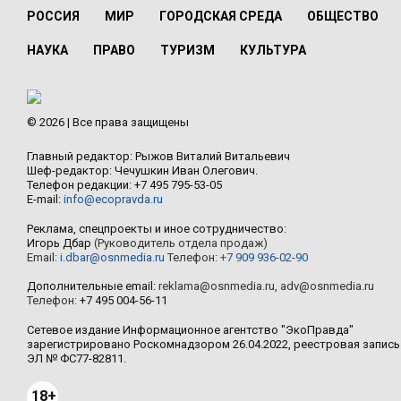
РОССИЯ
МИР
ГОРОДСКАЯ СРЕДА
ОБЩЕСТВО
НАУКА
ПРАВО
ТУРИЗМ
КУЛЬТУРА
© 2026 | Все права защищены
Главный редактор: Рыжов Виталий Витальевич
Шеф-редактор: Чечушкин Иван Олегович.
Телефон редакции: +7 495 795-53-05
E-mail:
info@ecopravda.ru
Реклама, спецпроекты и иное сотрудничество:
Игорь Дбар
(Руководитель отдела продаж)
Email:
i.dbar@osnmedia.ru
Телефон:
+7 909 936-02-90
Дополнительные email:
reklama@osnmedia.ru
,
adv@osnmedia.ru
Телефон:
+7 495 004-56-11
Сетевое издание Информационное агентство "ЭкоПравда"
зарегистрировано Роскомнадзором 26.04.2022, реестровая запись
ЭЛ № ФС77-82811.
18+