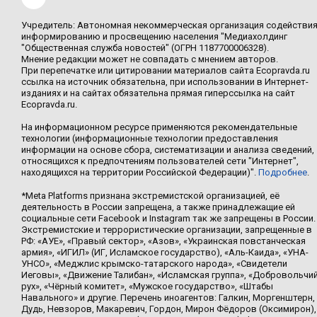
Учредитель: Автономная некоммерческая организация содействи
информированию и просвещению населения "Медиахолдинг
"Общественная служба новостей" (ОГРН 1187700006328).
Мнение редакции может не совпадать с мнением авторов.
При перепечатке или цитировании материалов сайта Ecopravda.ru
ссылка на источник обязательна, при использовании в Интернет-
изданиях и на сайтах обязательна прямая гиперссылка на сайт
Ecopravda.ru.
На информационном ресурсе применяются рекомендательные
технологии (информационные технологии предоставления
информации на основе сбора, систематизации и анализа сведений,
относящихся к предпочтениям пользователей сети "Интернет",
находящихся на территории Российской Федерации)".
Подробнее
.
*Meta Platforms признана экстремистской организацией, её
деятельность в России запрещена, а также принадлежащие ей
социальные сети Facebook и Instagram так же запрещены в России.
Экстремистские и террористические организации, запрещенные в
РФ: «АУЕ», «Правый сектор», «Азов», «Украинская повстанческая
армия», «ИГИЛ» (ИГ, Исламское государство), «Аль-Каида», «УНА-
УНСО», «Меджлис крымско-татарского народа», «Свидетели
Иеговы», «Движение Талибан», «Исламская группа», «Добровольчи
рух», «Чёрный комитет», «Мужское государство», «Штабы
Навального» и другие. Перечень иноагентов: Галкин, Моргенштерн,
Дудь, Невзоров, Макаревич, Гордон, Мирон Фёдоров (Оксимирон),