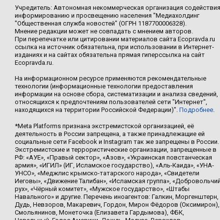
Учредитель: Автономная некоммерческая организация содействи
информированию и просвещению населения "Медиахолдинг
"Общественная служба новостей" (ОГРН 1187700006328).
Мнение редакции может не совпадать с мнением авторов.
При перепечатке или цитировании материалов сайта Ecopravda.ru
ссылка на источник обязательна, при использовании в Интернет-
изданиях и на сайтах обязательна прямая гиперссылка на сайт
Ecopravda.ru.
На информационном ресурсе применяются рекомендательные
технологии (информационные технологии предоставления
информации на основе сбора, систематизации и анализа сведений,
относящихся к предпочтениям пользователей сети "Интернет",
находящихся на территории Российской Федерации)".
Подробнее
.
*Meta Platforms признана экстремистской организацией, её
деятельность в России запрещена, а также принадлежащие ей
социальные сети Facebook и Instagram так же запрещены в России.
Экстремистские и террористические организации, запрещенные в
РФ: «АУЕ», «Правый сектор», «Азов», «Украинская повстанческая
армия», «ИГИЛ» (ИГ, Исламское государство), «Аль-Каида», «УНА-
УНСО», «Меджлис крымско-татарского народа», «Свидетели
Иеговы», «Движение Талибан», «Исламская группа», «Добровольчи
рух», «Чёрный комитет», «Мужское государство», «Штабы
Навального» и другие. Перечень иноагентов: Галкин, Моргенштерн,
Дудь, Невзоров, Макаревич, Гордон, Мирон Фёдоров (Оксимирон),
Смольянинов, Монеточка (Елизавета Гардымова), ФБК,