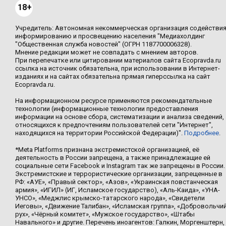
18+
Учредитель: Автономная некоммерческая организация содействи
информированию и просвещению населения "Медиахолдинг
"Общественная служба новостей" (ОГРН 1187700006328).
Мнение редакции может не совпадать с мнением авторов.
При перепечатке или цитировании материалов сайта Ecopravda.ru
ссылка на источник обязательна, при использовании в Интернет-
изданиях и на сайтах обязательна прямая гиперссылка на сайт
Ecopravda.ru.
На информационном ресурсе применяются рекомендательные
технологии (информационные технологии предоставления
информации на основе сбора, систематизации и анализа сведений,
относящихся к предпочтениям пользователей сети "Интернет",
находящихся на территории Российской Федерации)".
Подробнее
.
*Meta Platforms признана экстремистской организацией, её
деятельность в России запрещена, а также принадлежащие ей
социальные сети Facebook и Instagram так же запрещены в России.
Экстремистские и террористические организации, запрещенные в
РФ: «АУЕ», «Правый сектор», «Азов», «Украинская повстанческая
армия», «ИГИЛ» (ИГ, Исламское государство), «Аль-Каида», «УНА-
УНСО», «Меджлис крымско-татарского народа», «Свидетели
Иеговы», «Движение Талибан», «Исламская группа», «Добровольчи
рух», «Чёрный комитет», «Мужское государство», «Штабы
Навального» и другие. Перечень иноагентов: Галкин, Моргенштерн,