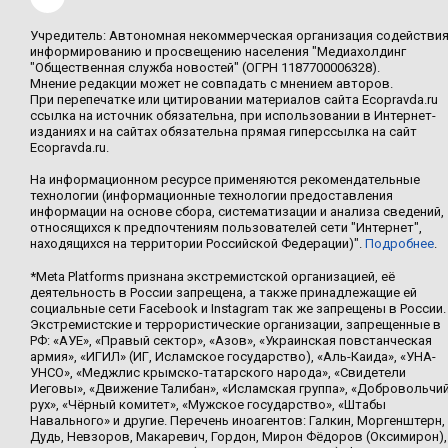
Учредитель: Автономная некоммерческая организация содействи
информированию и просвещению населения "Медиахолдинг
"Общественная служба новостей" (ОГРН 1187700006328).
Мнение редакции может не совпадать с мнением авторов.
При перепечатке или цитировании материалов сайта Ecopravda.ru
ссылка на источник обязательна, при использовании в Интернет-
изданиях и на сайтах обязательна прямая гиперссылка на сайт
Ecopravda.ru.
На информационном ресурсе применяются рекомендательные
технологии (информационные технологии предоставления
информации на основе сбора, систематизации и анализа сведений,
относящихся к предпочтениям пользователей сети "Интернет",
находящихся на территории Российской Федерации)".
Подробнее
.
*Meta Platforms признана экстремистской организацией, её
деятельность в России запрещена, а также принадлежащие ей
социальные сети Facebook и Instagram так же запрещены в России.
Экстремистские и террористические организации, запрещенные в
РФ: «АУЕ», «Правый сектор», «Азов», «Украинская повстанческая
армия», «ИГИЛ» (ИГ, Исламское государство), «Аль-Каида», «УНА-
УНСО», «Меджлис крымско-татарского народа», «Свидетели
Иеговы», «Движение Талибан», «Исламская группа», «Добровольчи
рух», «Чёрный комитет», «Мужское государство», «Штабы
Навального» и другие. Перечень иноагентов: Галкин, Моргенштерн,
Дудь, Невзоров, Макаревич, Гордон, Мирон Фёдоров (Оксимирон),