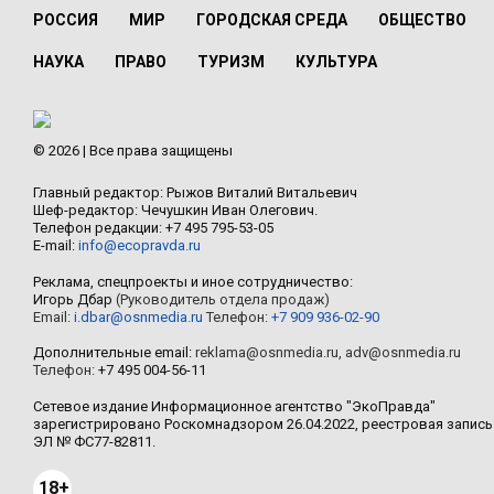
РОССИЯ
МИР
ГОРОДСКАЯ СРЕДА
ОБЩЕСТВО
НАУКА
ПРАВО
ТУРИЗМ
КУЛЬТУРА
© 2026 | Все права защищены
Главный редактор: Рыжов Виталий Витальевич
Шеф-редактор: Чечушкин Иван Олегович.
Телефон редакции: +7 495 795-53-05
E-mail:
info@ecopravda.ru
Реклама, спецпроекты и иное сотрудничество:
Игорь Дбар
(Руководитель отдела продаж)
Email:
i.dbar@osnmedia.ru
Телефон:
+7 909 936-02-90
Дополнительные email:
reklama@osnmedia.ru
,
adv@osnmedia.ru
Телефон:
+7 495 004-56-11
Сетевое издание Информационное агентство "ЭкоПравда"
зарегистрировано Роскомнадзором 26.04.2022, реестровая запись
ЭЛ № ФС77-82811.
18+