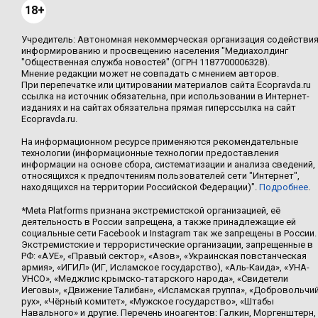
18+
Учредитель: Автономная некоммерческая организация содействи
информированию и просвещению населения "Медиахолдинг
"Общественная служба новостей" (ОГРН 1187700006328).
Мнение редакции может не совпадать с мнением авторов.
При перепечатке или цитировании материалов сайта Ecopravda.ru
ссылка на источник обязательна, при использовании в Интернет-
изданиях и на сайтах обязательна прямая гиперссылка на сайт
Ecopravda.ru.
На информационном ресурсе применяются рекомендательные
технологии (информационные технологии предоставления
информации на основе сбора, систематизации и анализа сведений,
относящихся к предпочтениям пользователей сети "Интернет",
находящихся на территории Российской Федерации)".
Подробнее
.
*Meta Platforms признана экстремистской организацией, её
деятельность в России запрещена, а также принадлежащие ей
социальные сети Facebook и Instagram так же запрещены в России.
Экстремистские и террористические организации, запрещенные в
РФ: «АУЕ», «Правый сектор», «Азов», «Украинская повстанческая
армия», «ИГИЛ» (ИГ, Исламское государство), «Аль-Каида», «УНА-
УНСО», «Меджлис крымско-татарского народа», «Свидетели
Иеговы», «Движение Талибан», «Исламская группа», «Добровольчи
рух», «Чёрный комитет», «Мужское государство», «Штабы
Навального» и другие. Перечень иноагентов: Галкин, Моргенштерн,