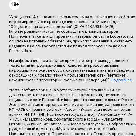
18+
Учредитель: Автономная некоммерческая организация содействи
информированию и просвещению населения "Медиахолдинг
"Общественная служба новостей" (ОГРН 1187700006328).
Мнение редакции может не совпадать с мнением авторов.
При перепечатке или цитировании материалов сайта Ecopravda.ru
ссылка на источник обязательна, при использовании в Интернет-
изданиях и на сайтах обязательна прямая гиперссылка на сайт
Ecopravda.ru.
На информационном ресурсе применяются рекомендательные
технологии (информационные технологии предоставления
информации на основе сбора, систематизации и анализа сведений,
относящихся к предпочтениям пользователей сети "Интернет",
находящихся на территории Российской Федерации)".
Подробнее
.
*Meta Platforms признана экстремистской организацией, её
деятельность в России запрещена, а также принадлежащие ей
социальные сети Facebook и Instagram так же запрещены в России.
Экстремистские и террористические организации, запрещенные в
РФ: «АУЕ», «Правый сектор», «Азов», «Украинская повстанческая
армия», «ИГИЛ» (ИГ, Исламское государство), «Аль-Каида», «УНА-
УНСО», «Меджлис крымско-татарского народа», «Свидетели
Иеговы», «Движение Талибан», «Исламская группа», «Добровольчи
рух», «Чёрный комитет», «Мужское государство», «Штабы
Навального» и другие. Перечень иноагентов: Галкин, Моргенштерн,