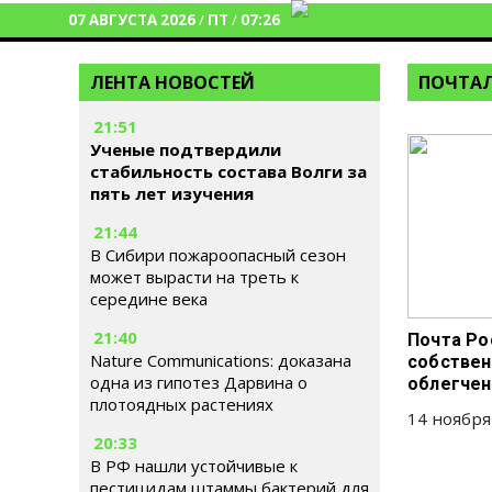
07 АВГУСТА 2026
/
ПТ
/
07:26
ЛЕНТА НОВОСТЕЙ
ПОЧТА
21:51
Ученые подтвердили
стабильность состава Волги за
пять лет изучения
21:44
В Сибири пожароопасный сезон
может вырасти на треть к
середине века
21:40
Почта Ро
Nature Communications: доказана
собствен
одна из гипотез Дарвина о
облегчен
плотоядных растениях
14 ноября
20:33
В РФ нашли устойчивые к
пестицидам штаммы бактерий для