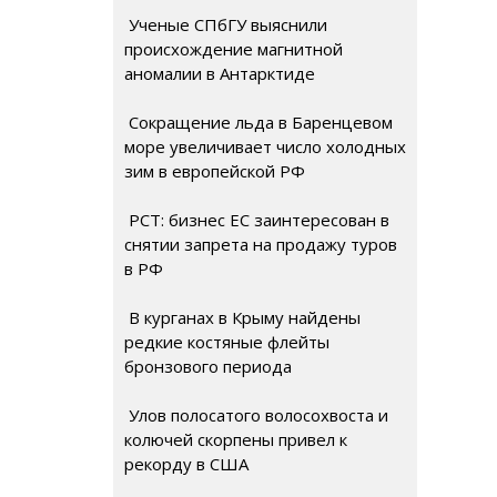
Ученые СПбГУ выяснили
происхождение магнитной
аномалии в Антарктиде
Сокращение льда в Баренцевом
море увеличивает число холодных
зим в европейской РФ
РСТ: бизнес ЕС заинтересован в
снятии запрета на продажу туров
в РФ
В курганах в Крыму найдены
редкие костяные флейты
бронзового периода
Улов полосатого волосохвоста и
колючей скорпены привел к
рекорду в США