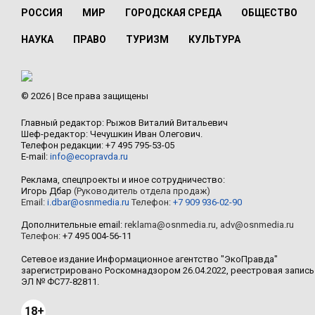
РОССИЯ
МИР
ГОРОДСКАЯ СРЕДА
ОБЩЕСТВО
НАУКА
ПРАВО
ТУРИЗМ
КУЛЬТУРА
© 2026 | Все права защищены
Главный редактор: Рыжов Виталий Витальевич
Шеф-редактор: Чечушкин Иван Олегович.
Телефон редакции: +7 495 795-53-05
E-mail:
info@ecopravda.ru
Реклама, спецпроекты и иное сотрудничество:
Игорь Дбар
(Руководитель отдела продаж)
Email:
i.dbar@osnmedia.ru
Телефон:
+7 909 936-02-90
Дополнительные email:
reklama@osnmedia.ru
,
adv@osnmedia.ru
Телефон:
+7 495 004-56-11
Сетевое издание Информационное агентство "ЭкоПравда"
зарегистрировано Роскомнадзором 26.04.2022, реестровая запись
ЭЛ № ФС77-82811.
18+