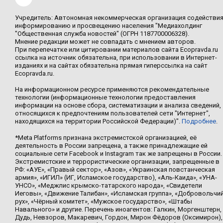
Учредитель: Автономная некоммерческая организация содействи
информированию и просвещению населения "Медиахолдинг
"Общественная служба новостей" (ОГРН 1187700006328).
Мнение редакции может не совпадать с мнением авторов.
При перепечатке или цитировании материалов сайта Ecopravda.ru
ссылка на источник обязательна, при использовании в Интернет-
изданиях и на сайтах обязательна прямая гиперссылка на сайт
Ecopravda.ru.
На информационном ресурсе применяются рекомендательные
технологии (информационные технологии предоставления
информации на основе сбора, систематизации и анализа сведений,
относящихся к предпочтениям пользователей сети "Интернет",
находящихся на территории Российской Федерации)".
Подробнее
.
*Meta Platforms признана экстремистской организацией, её
деятельность в России запрещена, а также принадлежащие ей
социальные сети Facebook и Instagram так же запрещены в России.
Экстремистские и террористические организации, запрещенные в
РФ: «АУЕ», «Правый сектор», «Азов», «Украинская повстанческая
армия», «ИГИЛ» (ИГ, Исламское государство), «Аль-Каида», «УНА-
УНСО», «Меджлис крымско-татарского народа», «Свидетели
Иеговы», «Движение Талибан», «Исламская группа», «Добровольчи
рух», «Чёрный комитет», «Мужское государство», «Штабы
Навального» и другие. Перечень иноагентов: Галкин, Моргенштерн,
Дудь, Невзоров, Макаревич, Гордон, Мирон Фёдоров (Оксимирон),