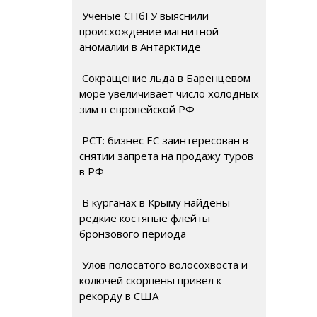
Ученые СПбГУ выяснили
происхождение магнитной
аномалии в Антарктиде
Сокращение льда в Баренцевом
море увеличивает число холодных
зим в европейской РФ
РСТ: бизнес ЕС заинтересован в
снятии запрета на продажу туров
в РФ
В курганах в Крыму найдены
редкие костяные флейты
бронзового периода
Улов полосатого волосохвоста и
колючей скорпены привел к
рекорду в США