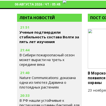
06 АВГУСТА 2026
/
ЧТ
/
05:48
ЛЕНТА НОВОСТЕЙ
ПОСТ О
21:51
Ученые подтвердили
стабильность состава Волги за
пять лет изучения
21:44
В Сибири пожароопасный сезон
может вырасти на треть к
середине века
21:40
В Морско
Nature Communications: доказана
появился
одна из гипотез Дарвина о
охраны
плотоядных растениях
23 ноября
20:33
В РФ нашли устойчивые к
пестицидам штаммы бактерий для