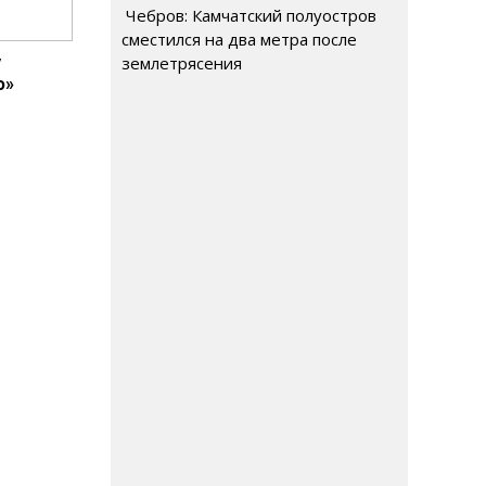
Чебров: Камчатский полуостров
сместился на два метра после
у
землетрясения
ю»