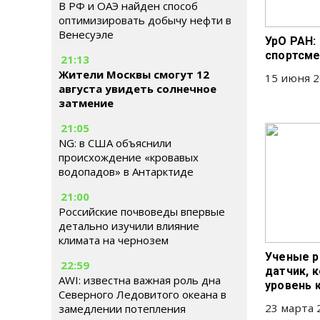
В РФ и ОАЭ найден способ
оптимизировать добычу нефти в
Венесуэле
УрО РАН:
спортсме
21:13
Жители Москвы смогут 12
15 июня 2
августа увидеть солнечное
затмение
21:05
NG: в США объяснили
происхождение «кровавых
водопадов» в Антарктиде
21:00
Российские почвоведы впервые
детально изучили влияние
климата на чернозем
Ученые р
22:59
датчик, 
AWI: известна важная роль дна
уровень 
Северного Ледовитого океана в
23 марта 
замедлении потепления