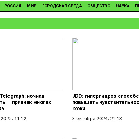
РОССИЯ
МИР
ГОРОДСКАЯ СРЕДА
ОБЩЕСТВО
НАУКА
П
Telegraph: ночная
JDD: гипергидроз способ
ть — признак многих
повышать чувствительно
ка
кожи
 2025, 11:12
3 октября 2024, 21:13