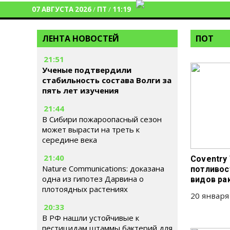
07 АВГУСТА 2026
/
ПТ
/
11:19
ЛЕНТА НОВОСТЕЙ
ПОТ
21:51
Ученые подтвердили
стабильность состава Волги за
пять лет изучения
21:44
В Сибири пожароопасный сезон
может вырасти на треть к
середине века
21:40
Coventry 
Nature Communications: доказана
потливос
одна из гипотез Дарвина о
видов ра
плотоядных растениях
20 января
20:33
В РФ нашли устойчивые к
пестицидам штаммы бактерий для