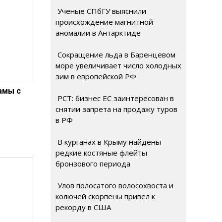
Ученые СПбГУ выяснили
происхождение магнитной
аномалии в Антарктиде
Сокращение льда в Баренцевом
море увеличивает число холодных
зим в европейской РФ
дамы с
РСТ: бизнес ЕС заинтересован в
снятии запрета на продажу туров
в РФ
В курганах в Крыму найдены
редкие костяные флейты
бронзового периода
Улов полосатого волосохвоста и
колючей скорпены привел к
рекорду в США