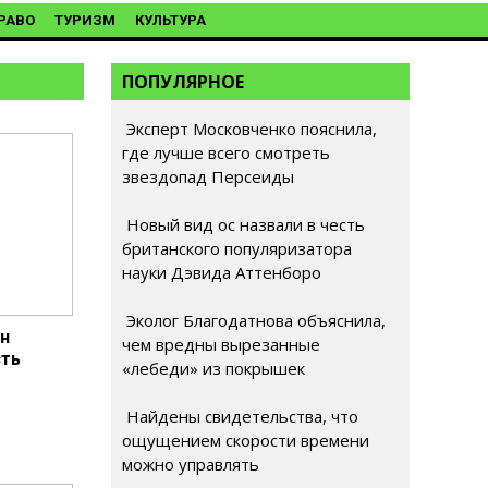
РАВО
ТУРИЗМ
КУЛЬТУРА
ПОПУЛЯРНОЕ
Эксперт Московченко пояснила,
где лучше всего смотреть
звездопад Персеиды
Новый вид ос назвали в честь
британского популяризатора
науки Дэвида Аттенборо
Эколог Благодатнова объяснила,
ен
чем вредны вырезанные
сть
«лебеди» из покрышек
Найдены свидетельства, что
ощущением скорости времени
можно управлять