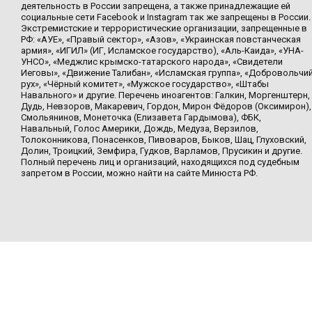
деятельность в России запрещена, а также принадлежащие ей
социальные сети Facebook и Instagram так же запрещены в России.
Экстремистские и террористические организации, запрещенные в
РФ: «АУЕ», «Правый сектор», «Азов», «Украинская повстанческая
армия», «ИГИЛ» (ИГ, Исламское государство), «Аль-Каида», «УНА-
УНСО», «Меджлис крымско-татарского народа», «Свидетели
Иеговы», «Движение Талибан», «Исламская группа», «Добровольчи
рух», «Чёрный комитет», «Мужское государство», «Штабы
Навального» и другие. Перечень иноагентов: Галкин, Моргенштерн,
Дудь, Невзоров, Макаревич, Гордон, Мирон Фёдоров (Оксимирон),
Смольянинов, Монеточка (Елизавета Гардымова), ФБК,
Навальный, Голос Америки, Дождь, Медуза, Верзилов,
Толоконникова, Понасенков, Пивоваров, Быков, Шац, Глуховский,
Долин, Троицкий, Земфира, Гудков, Варламов, Прусикин и другие.
Полный перечень лиц и организаций, находящихся под судебным
запретом в России, можно найти на сайте Минюста РФ.