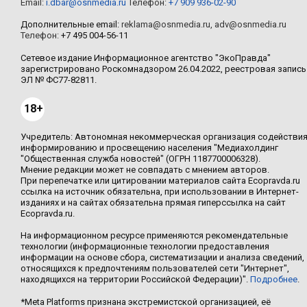
Email:
i.dbar@osnmedia.ru
Телефон:
+7 909 936-02-90
Дополнительные email:
reklama@osnmedia.ru
,
adv@osnmedia.ru
Телефон:
+7 495 004-56-11
Сетевое издание Информационное агентство "ЭкоПравда"
зарегистрировано Роскомнадзором 26.04.2022, реестровая запись
ЭЛ № ФС77-82811.
18+
Учредитель: Автономная некоммерческая организация содействи
информированию и просвещению населения "Медиахолдинг
"Общественная служба новостей" (ОГРН 1187700006328).
Мнение редакции может не совпадать с мнением авторов.
При перепечатке или цитировании материалов сайта Ecopravda.ru
ссылка на источник обязательна, при использовании в Интернет-
изданиях и на сайтах обязательна прямая гиперссылка на сайт
Ecopravda.ru.
На информационном ресурсе применяются рекомендательные
технологии (информационные технологии предоставления
информации на основе сбора, систематизации и анализа сведений,
относящихся к предпочтениям пользователей сети "Интернет",
находящихся на территории Российской Федерации)".
Подробнее
.
*Meta Platforms признана экстремистской организацией, её