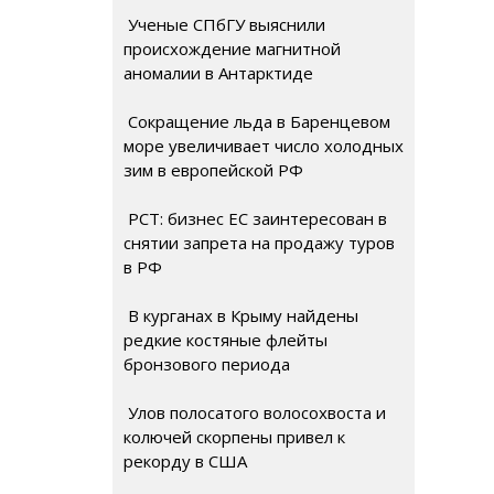
Ученые СПбГУ выяснили
происхождение магнитной
аномалии в Антарктиде
Сокращение льда в Баренцевом
море увеличивает число холодных
зим в европейской РФ
РСТ: бизнес ЕС заинтересован в
снятии запрета на продажу туров
в РФ
В курганах в Крыму найдены
редкие костяные флейты
бронзового периода
Улов полосатого волосохвоста и
колючей скорпены привел к
рекорду в США