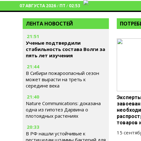
07 АВГУСТА 2026
/
ПТ
/
02:53
ЛЕНТА НОВОСТЕЙ
ПОТРЕБ
21:51
Ученые подтвердили
стабильность состава Волги за
пять лет изучения
21:44
В Сибири пожароопасный сезон
может вырасти на треть к
середине века
21:40
Эксперты
Nature Communications: доказана
завоеван
одна из гипотез Дарвина о
необходи
плотоядных растениях
распрост
товаров и
20:33
15 сентяб
В РФ нашли устойчивые к
пестицидам штаммы бактерий для