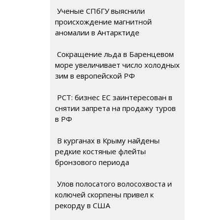
Ученые СПбГУ выяснили
происхождение магнитной
аномалии в Антарктиде
Сокращение льда в Баренцевом
море увеличивает число холодных
зим в европейской РФ
РСТ: бизнес ЕС заинтересован в
снятии запрета на продажу туров
в РФ
В курганах в Крыму найдены
редкие костяные флейты
бронзового периода
Улов полосатого волосохвоста и
колючей скорпены привел к
рекорду в США