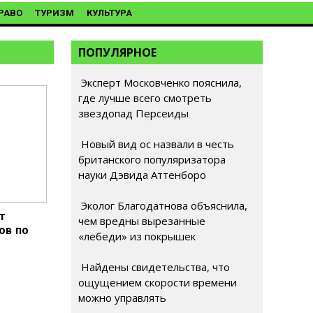
РАВО
ТУРИЗМ
КУЛЬТУРА
ПОПУЛЯРНОЕ
Эксперт Московченко пояснила,
где лучше всего смотреть
звездопад Персеиды
Новый вид ос назвали в честь
британского популяризатора
науки Дэвида Аттенборо
Эколог Благодатнова объяснила,
т
чем вредны вырезанные
ов по
«лебеди» из покрышек
Найдены свидетельства, что
ощущением скорости времени
можно управлять