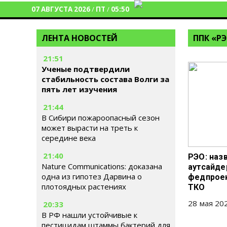
07 АВГУСТА 2026
/
ПТ
/
05:50
ЛЕНТА НОВОСТЕЙ
ППК «Р
21:51
Ученые подтвердили
стабильность состава Волги за
пять лет изучения
21:44
В Сибири пожароопасный сезон
может вырасти на треть к
середине века
21:40
РЭО: наз
Nature Communications: доказана
аутсайде
одна из гипотез Дарвина о
федпроек
плотоядных растениях
ТКО
28 мая 202
20:33
В РФ нашли устойчивые к
пестицидам штаммы бактерий для