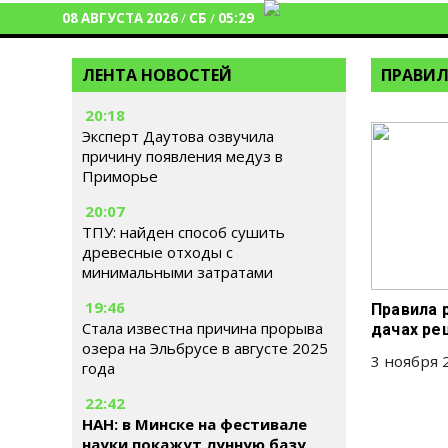
08 АВГУСТА 2026
/
СБ
/
05:29
ЛЕНТА НОВОСТЕЙ
ПРАВИ
20:18
Эксперт Даутова озвучила
причину появления медуз в
Приморье
20:07
ТПУ: найден способ сушить
древесные отходы с
минимальными затратами
19:46
Правила 
Стала известна причина прорыва
дачах ре
озера на Эльбрусе в августе 2025
3 ноября 2
года
22:42
НАН: в Минске на фестивале
науки покажут лунную базу