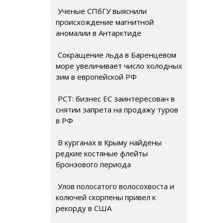
Ученые СПбГУ выяснили
происхождение магнитной
аномалии в Антарктиде
Сокращение льда в Баренцевом
море увеличивает число холодных
зим в европейской РФ
РСТ: бизнес ЕС заинтересован в
снятии запрета на продажу туров
в РФ
В курганах в Крыму найдены
редкие костяные флейты
бронзового периода
Улов полосатого волосохвоста и
колючей скорпены привел к
рекорду в США