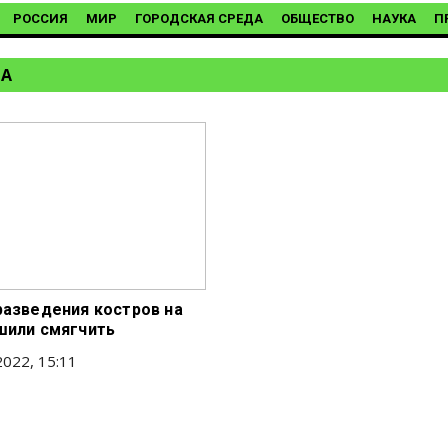
РОССИЯ
МИР
ГОРОДСКАЯ СРЕДА
ОБЩЕСТВО
НАУКА
П
ЛА
разведения костров на
шили смягчить
022, 15:11