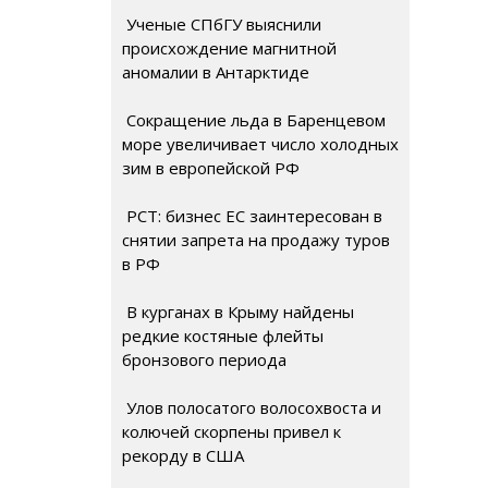
Ученые СПбГУ выяснили
происхождение магнитной
аномалии в Антарктиде
Сокращение льда в Баренцевом
море увеличивает число холодных
зим в европейской РФ
РСТ: бизнес ЕС заинтересован в
снятии запрета на продажу туров
в РФ
В курганах в Крыму найдены
редкие костяные флейты
бронзового периода
Улов полосатого волосохвоста и
колючей скорпены привел к
рекорду в США