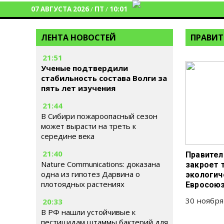
07 АВГУСТА 2026
/
ПТ
/
10:01
ЛЕНТА НОВОСТЕЙ
ПРАВИТ
21:51
Ученые подтвердили
стабильность состава Волги за
пять лет изучения
21:44
В Сибири пожароопасный сезон
может вырасти на треть к
середине века
21:40
Правител
Nature Communications: доказана
закроет 
одна из гипотез Дарвина о
экологич
плотоядных растениях
Евросою
30 ноября
20:33
В РФ нашли устойчивые к
пестицидам штаммы бактерий для