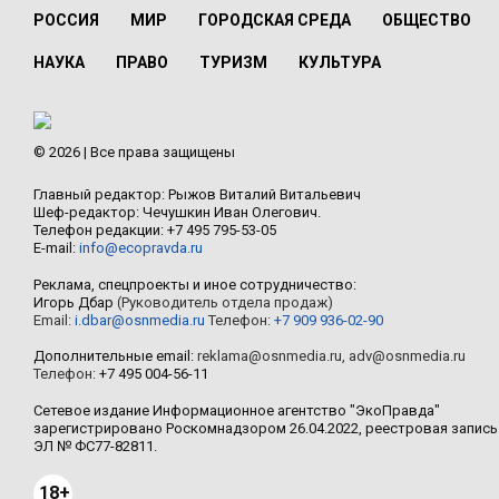
РОССИЯ
МИР
ГОРОДСКАЯ СРЕДА
ОБЩЕСТВО
НАУКА
ПРАВО
ТУРИЗМ
КУЛЬТУРА
© 2026 | Все права защищены
Главный редактор: Рыжов Виталий Витальевич
Шеф-редактор: Чечушкин Иван Олегович.
Телефон редакции: +7 495 795-53-05
E-mail:
info@ecopravda.ru
Реклама, спецпроекты и иное сотрудничество:
Игорь Дбар
(Руководитель отдела продаж)
Email:
i.dbar@osnmedia.ru
Телефон:
+7 909 936-02-90
Дополнительные email:
reklama@osnmedia.ru
,
adv@osnmedia.ru
Телефон:
+7 495 004-56-11
Сетевое издание Информационное агентство "ЭкоПравда"
зарегистрировано Роскомнадзором 26.04.2022, реестровая запись
ЭЛ № ФС77-82811.
18+