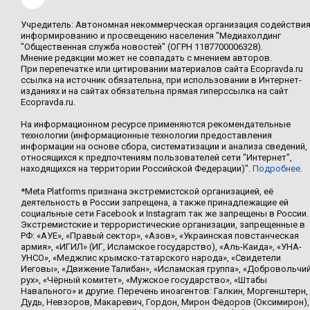
Учредитель: Автономная некоммерческая организация содействи
информированию и просвещению населения "Медиахолдинг
"Общественная служба новостей" (ОГРН 1187700006328).
Мнение редакции может не совпадать с мнением авторов.
При перепечатке или цитировании материалов сайта Ecopravda.ru
ссылка на источник обязательна, при использовании в Интернет-
изданиях и на сайтах обязательна прямая гиперссылка на сайт
Ecopravda.ru.
На информационном ресурсе применяются рекомендательные
технологии (информационные технологии предоставления
информации на основе сбора, систематизации и анализа сведений,
относящихся к предпочтениям пользователей сети "Интернет",
находящихся на территории Российской Федерации)".
Подробнее
.
*Meta Platforms признана экстремистской организацией, её
деятельность в России запрещена, а также принадлежащие ей
социальные сети Facebook и Instagram так же запрещены в России.
Экстремистские и террористические организации, запрещенные в
РФ: «АУЕ», «Правый сектор», «Азов», «Украинская повстанческая
армия», «ИГИЛ» (ИГ, Исламское государство), «Аль-Каида», «УНА-
УНСО», «Меджлис крымско-татарского народа», «Свидетели
Иеговы», «Движение Талибан», «Исламская группа», «Добровольчи
рух», «Чёрный комитет», «Мужское государство», «Штабы
Навального» и другие. Перечень иноагентов: Галкин, Моргенштерн,
Дудь, Невзоров, Макаревич, Гордон, Мирон Фёдоров (Оксимирон),