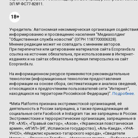
ЭЛ № ФС77-82811.
18+
Учредитель: Автономная некоммерческая организация содействи
информированию и просвещению населения "Медиахолдинг
"Общественная служба новостей" (ОГРН 1187700006328).
Мнение редакции может не совпадать с мнением авторов.
При перепечатке или цитировании материалов сайта Ecopravda.ru
ссылка на источник обязательна, при использовании в Интернет-
изданиях и на сайтах обязательна прямая гиперссылка на сайт
Ecopravda.ru.
На информационном ресурсе применяются рекомендательные
технологии (информационные технологии предоставления
информации на основе сбора, систематизации и анализа сведений,
относящихся к предпочтениям пользователей сети "Интернет",
находящихся на территории Российской Федерации)".
Подробнее
.
*Meta Platforms признана экстремистской организацией, её
деятельность в России запрещена, а также принадлежащие ей
социальные сети Facebook и Instagram так же запрещены в России.
Экстремистские и террористические организации, запрещенные в
РФ: «АУЕ», «Правый сектор», «Азов», «Украинская повстанческая
армия», «ИГИЛ» (ИГ, Исламское государство), «Аль-Каида», «УНА-
УНСО», «Меджлис крымско-татарского народа», «Свидетели