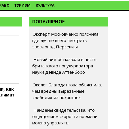
РАВО
ТУРИЗМ
КУЛЬТУРА
ПОПУЛЯРНОЕ
Эксперт Московченко пояснила,
где лучше всего смотреть
звездопад Персеиды
Новый вид ос назвали в честь
британского популяризатора
науки Дэвида Аттенборо
Эколог Благодатнова объяснила,
и, как
чем вредны вырезанные
климат
«лебеди» из покрышек
Найдены свидетельства, что
ощущением скорости времени
можно управлять