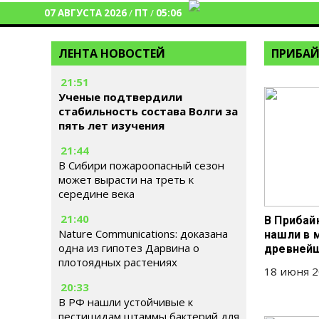
07 АВГУСТА 2026
/
ПТ
/
05:06
ЛЕНТА НОВОСТЕЙ
ПРИБАЙ
21:51
Ученые подтвердили
стабильность состава Волги за
пять лет изучения
21:44
В Сибири пожароопасный сезон
может вырасти на треть к
середине века
21:40
В Прибай
Nature Communications: доказана
нашли в 
одна из гипотез Дарвина о
древней
плотоядных растениях
18 июня 2
20:33
В РФ нашли устойчивые к
пестицидам штаммы бактерий для