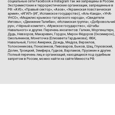
социальные сети Facebook и Instagram так же запрещены в России.
Экстремистские и террористические организации, запрещенные в
РФ: «АУЕ», «Правый сектор», «Азов», «Украинская повстанческая
армия», «ИГИЛ» (ИГ, Исламское государство), «Аль-Каида», «УНА-
УНСО», «Меджлис крымско-татарского народа», «Свидетели
Иеговы», «Движение Талибан», «Исламская группа», «Добровольчи
рух», «Чёрный комитет», «Мужское государство», «Штабы
Навального» и другие. Перечень иноагентов: Галкин, Моргенштерн,
Дудь, Невзоров, Макаревич, Гордон, Мирон Фёдоров (Оксимирон),
Смольянинов, Монеточка (Елизавета Гардымова), ФБК,
Навальный, Голос Америки, Дождь, Медуза, Верзилов,
Толоконникова, Понасенков, Пивоваров, Быков, Шац, Глуховский,
Долин, Троицкий, Земфира, Гудков, Варламов, Прусикин и другие.
Полный перечень лиц и организаций, находящихся под судебным
запретом в России, можно найти на сайте Минюста РФ.