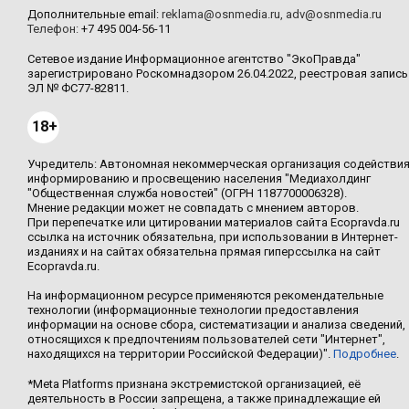
Дополнительные email:
reklama@osnmedia.ru
,
adv@osnmedia.ru
Телефон:
+7 495 004-56-11
Сетевое издание Информационное агентство "ЭкоПравда"
зарегистрировано Роскомнадзором 26.04.2022, реестровая запись
ЭЛ № ФС77-82811.
18+
Учредитель: Автономная некоммерческая организация содействи
информированию и просвещению населения "Медиахолдинг
"Общественная служба новостей" (ОГРН 1187700006328).
Мнение редакции может не совпадать с мнением авторов.
При перепечатке или цитировании материалов сайта Ecopravda.ru
ссылка на источник обязательна, при использовании в Интернет-
изданиях и на сайтах обязательна прямая гиперссылка на сайт
Ecopravda.ru.
На информационном ресурсе применяются рекомендательные
технологии (информационные технологии предоставления
информации на основе сбора, систематизации и анализа сведений,
относящихся к предпочтениям пользователей сети "Интернет",
находящихся на территории Российской Федерации)".
Подробнее
.
*Meta Platforms признана экстремистской организацией, её
деятельность в России запрещена, а также принадлежащие ей