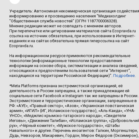
Учредитель: Автономная некоммерческая организация содействи
информированию и просвещению населения "Медиахолдинг
"Общественная служба новостей" (ОГРН 1187700006328).
Мнение редакции может не совпадать с мнением авторов.
При перепечатке или цитировании материалов сайта Ecopravda.ru
ссылка на источник обязательна, при использовании в Интернет-
изданиях и на сайтах обязательна прямая гиперссылка на сайт
Ecopravda.ru.
На информационном ресурсе применяются рекомендательные
технологии (информационные технологии предоставления
информации на основе сбора, систематизации и анализа сведений,
относящихся к предпочтениям пользователей сети "Интернет",
находящихся на территории Российской Федерации)".
Подробнее
.
*Meta Platforms признана экстремистской организацией, её
деятельность в России запрещена, а также принадлежащие ей
социальные сети Facebook и Instagram так же запрещены в России.
Экстремистские и террористические организации, запрещенные в
РФ: «АУЕ», «Правый сектор», «Азов», «Украинская повстанческая
армия», «ИГИЛ» (ИГ, Исламское государство), «Аль-Каида», «УНА-
УНСО», «Меджлис крымско-татарского народа», «Свидетели
Иеговы», «Движение Талибан», «Исламская группа», «Добровольчи
рух», «Чёрный комитет», «Мужское государство», «Штабы
Навального» и другие. Перечень иноагентов: Галкин, Моргенштерн,
Дудь, Невзоров, Макаревич, Гордон, Мирон Фёдоров (Оксимирон),