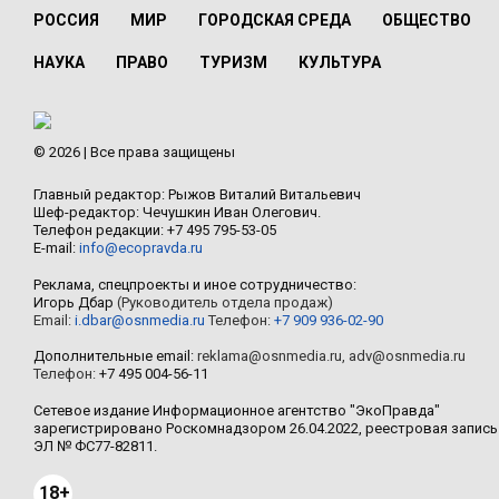
РОССИЯ
МИР
ГОРОДСКАЯ СРЕДА
ОБЩЕСТВО
НАУКА
ПРАВО
ТУРИЗМ
КУЛЬТУРА
© 2026 | Все права защищены
Главный редактор: Рыжов Виталий Витальевич
Шеф-редактор: Чечушкин Иван Олегович.
Телефон редакции: +7 495 795-53-05
E-mail:
info@ecopravda.ru
Реклама, спецпроекты и иное сотрудничество:
Игорь Дбар
(Руководитель отдела продаж)
Email:
i.dbar@osnmedia.ru
Телефон:
+7 909 936-02-90
Дополнительные email:
reklama@osnmedia.ru
,
adv@osnmedia.ru
Телефон:
+7 495 004-56-11
Сетевое издание Информационное агентство "ЭкоПравда"
зарегистрировано Роскомнадзором 26.04.2022, реестровая запись
ЭЛ № ФС77-82811.
18+