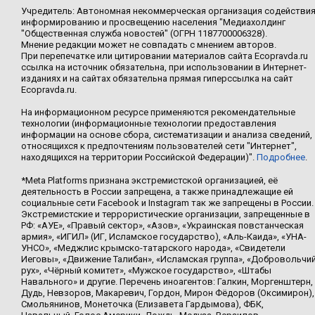
Учредитель: Автономная некоммерческая организация содействи
информированию и просвещению населения "Медиахолдинг
"Общественная служба новостей" (ОГРН 1187700006328).
Мнение редакции может не совпадать с мнением авторов.
При перепечатке или цитировании материалов сайта Ecopravda.ru
ссылка на источник обязательна, при использовании в Интернет-
изданиях и на сайтах обязательна прямая гиперссылка на сайт
Ecopravda.ru.
На информационном ресурсе применяются рекомендательные
технологии (информационные технологии предоставления
информации на основе сбора, систематизации и анализа сведений,
относящихся к предпочтениям пользователей сети "Интернет",
находящихся на территории Российской Федерации)".
Подробнее
.
*Meta Platforms признана экстремистской организацией, её
деятельность в России запрещена, а также принадлежащие ей
социальные сети Facebook и Instagram так же запрещены в России.
Экстремистские и террористические организации, запрещенные в
РФ: «АУЕ», «Правый сектор», «Азов», «Украинская повстанческая
армия», «ИГИЛ» (ИГ, Исламское государство), «Аль-Каида», «УНА-
УНСО», «Меджлис крымско-татарского народа», «Свидетели
Иеговы», «Движение Талибан», «Исламская группа», «Добровольчи
рух», «Чёрный комитет», «Мужское государство», «Штабы
Навального» и другие. Перечень иноагентов: Галкин, Моргенштерн,
Дудь, Невзоров, Макаревич, Гордон, Мирон Фёдоров (Оксимирон),
Смольянинов, Монеточка (Елизавета Гардымова), ФБК,