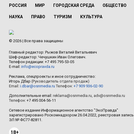
РОССИЯ
МИР
ГОРОДСКАЯ СРЕДА
ОБЩЕСТВО
НАУКА
ПРАВО
ТУРИЗМ
КУЛЬТУРА
© 2026 | Все права защищены
Главный редактор: Рыжов Виталий Витальевич
Шеф-редактор: Чечушкин Иван Олегович.
Телефон редакции: +7 495 795-53-05
E-mail:
info@ecopravda.ru
Реклама, спецпроекты и иное сотрудничество:
Игорь Дбар
(Руководитель отдела продаж)
Email:
i.dbar@osnmedia.ru
Телефон:
+7 909 936-02-90
Дополнительные email:
reklama@osnmedia.ru
,
adv@osnmedia.ru
Телефон:
+7 495 004-56-11
Сетевое издание Информационное агентство "ЭкоПравда"
зарегистрировано Роскомнадзором 26.04.2022, реестровая запись
ЭЛ № ФС77-82811.
18+