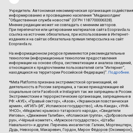
Учредитель: Автономная некоммерческая организация содействи
информированию и просвещению населения "Медиахолдинг
"Общественная служба новостей" (ОГРН 1187700006328).
Мнение редакции может не совпадать с мнением авторов.
При перепечатке или цитировании материалов сайта Ecopravda.ru
ссылка на источник обязательна, при использовании в Интернет-
изданиях и на сайтах обязательна прямая гиперссылка на сайт
Ecopravda.ru.
На информационном ресурсе применяются рекомендательные
технологии (информационные технологии предоставления
информации на основе сбора, систематизации и анализа сведений,
относящихся к предпочтениям пользователей сети "Интернет",
находящихся на территории Российской Федерации)".
Подробнее
.
*Meta Platforms признана экстремистской организацией, её
деятельность в России запрещена, а также принадлежащие ей
социальные сети Facebook и Instagram так же запрещены в России.
Экстремистские и террористические организации, запрещенные в
РФ: «АУЕ», «Правый сектор», «Азов», «Украинская повстанческая
армия», «ИГИЛ» (ИГ, Исламское государство), «Аль-Каида», «УНА-
УНСО», «Меджлис крымско-татарского народа», «Свидетели
Иеговы», «Движение Талибан», «Исламская группа», «Добровольчи
рух», «Чёрный комитет», «Мужское государство», «Штабы
Навального» и другие. Перечень иноагентов: Галкин, Моргенштерн,
Дудь, Невзоров, Макаревич, Гордон, Мирон Фёдоров (Оксимирон),