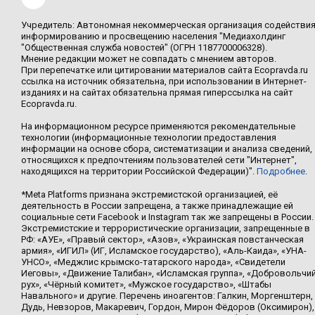
Учредитель: Автономная некоммерческая организация содействи
информированию и просвещению населения "Медиахолдинг
"Общественная служба новостей" (ОГРН 1187700006328).
Мнение редакции может не совпадать с мнением авторов.
При перепечатке или цитировании материалов сайта Ecopravda.ru
ссылка на источник обязательна, при использовании в Интернет-
изданиях и на сайтах обязательна прямая гиперссылка на сайт
Ecopravda.ru.
На информационном ресурсе применяются рекомендательные
технологии (информационные технологии предоставления
информации на основе сбора, систематизации и анализа сведений,
относящихся к предпочтениям пользователей сети "Интернет",
находящихся на территории Российской Федерации)".
Подробнее
.
*Meta Platforms признана экстремистской организацией, её
деятельность в России запрещена, а также принадлежащие ей
социальные сети Facebook и Instagram так же запрещены в России.
Экстремистские и террористические организации, запрещенные в
РФ: «АУЕ», «Правый сектор», «Азов», «Украинская повстанческая
армия», «ИГИЛ» (ИГ, Исламское государство), «Аль-Каида», «УНА-
УНСО», «Меджлис крымско-татарского народа», «Свидетели
Иеговы», «Движение Талибан», «Исламская группа», «Добровольчи
рух», «Чёрный комитет», «Мужское государство», «Штабы
Навального» и другие. Перечень иноагентов: Галкин, Моргенштерн,
Дудь, Невзоров, Макаревич, Гордон, Мирон Фёдоров (Оксимирон),