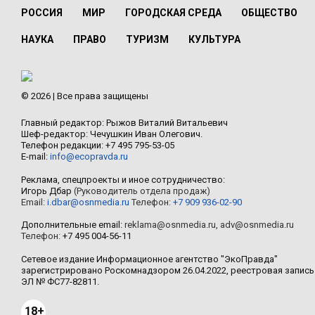
РОССИЯ
МИР
ГОРОДСКАЯ СРЕДА
ОБЩЕСТВО
НАУКА
ПРАВО
ТУРИЗМ
КУЛЬТУРА
© 2026 | Все права защищены
Главный редактор: Рыжов Виталий Витальевич
Шеф-редактор: Чечушкин Иван Олегович.
Телефон редакции: +7 495 795-53-05
E-mail:
info@ecopravda.ru
Реклама, спецпроекты и иное сотрудничество:
Игорь Дбар
(Руководитель отдела продаж)
Email:
i.dbar@osnmedia.ru
Телефон:
+7 909 936-02-90
Дополнительные email:
reklama@osnmedia.ru
,
adv@osnmedia.ru
Телефон:
+7 495 004-56-11
Сетевое издание Информационное агентство "ЭкоПравда"
зарегистрировано Роскомнадзором 26.04.2022, реестровая запись
ЭЛ № ФС77-82811.
18+