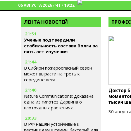
06 АВГУСТА 2026
/
ЧТ
/
19:22
ЛЕНТА НОВОСТЕЙ
ПРОФЕС
21:51
Ученые подтвердили
стабильность состава Волги за
пять лет изучения
21:44
В Сибири пожароопасный сезон
может вырасти на треть к
середине века
21:40
Доктор Б
Nature Communications: доказана
моментом
одна из гипотез Дарвина о
тысяч ша
плотоядных растениях
30 августа
20:33
В РФ нашли устойчивые к
пестицидам штаммы бактерий для