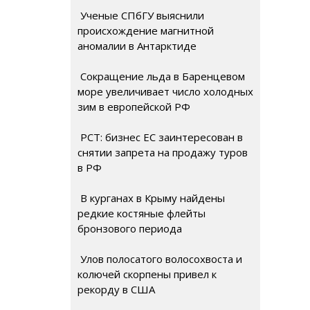
Ученые СПбГУ выяснили
происхождение магнитной
аномалии в Антарктиде
Сокращение льда в Баренцевом
море увеличивает число холодных
зим в европейской РФ
РСТ: бизнес ЕС заинтересован в
снятии запрета на продажу туров
в РФ
В курганах в Крыму найдены
редкие костяные флейты
бронзового периода
Улов полосатого волосохвоста и
колючей скорпены привел к
рекорду в США