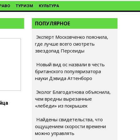
РАВО
ТУРИЗМ
КУЛЬТУРА
ПОПУЛЯРНОЕ
Эксперт Московченко пояснила,
где лучше всего смотреть
звездопад Персеиды
Новый вид ос назвали в честь
британского популяризатора
науки Дэвида Аттенборо
Эколог Благодатнова объяснила,
чем вредны вырезанные
йца
«лебеди» из покрышек
Найдены свидетельства, что
ощущением скорости времени
можно управлять