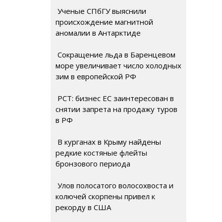
Ученые СПбГУ выяснили
происхождение магнитной
аномалии в Антарктиде
Сокращение льда в Баренцевом
море увеличивает число холодных
зим в европейской РФ
РСТ: бизнес ЕС заинтересован в
снятии запрета на продажу туров
в РФ
В курганах в Крыму найдены
редкие костяные флейты
бронзового периода
Улов полосатого волосохвоста и
колючей скорпены привел к
рекорду в США