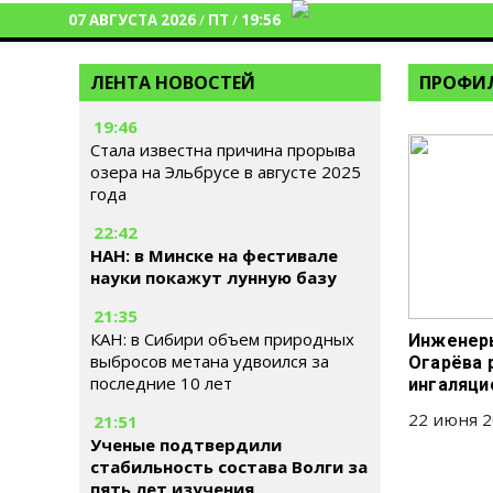
07 АВГУСТА 2026
/
ПТ
/
19:56
ЛЕНТА НОВОСТЕЙ
ПРОФИЛ
19:46
Стала известна причина прорыва
озера на Эльбрусе в августе 2025
года
22:42
НАН: в Минске на фестивале
науки покажут лунную базу
21:35
КАН: в Сибири объем природных
Инженеры
выбросов метана удвоился за
Огарёва 
последние 10 лет
ингаляци
22 июня 2
21:51
Ученые подтвердили
стабильность состава Волги за
пять лет изучения