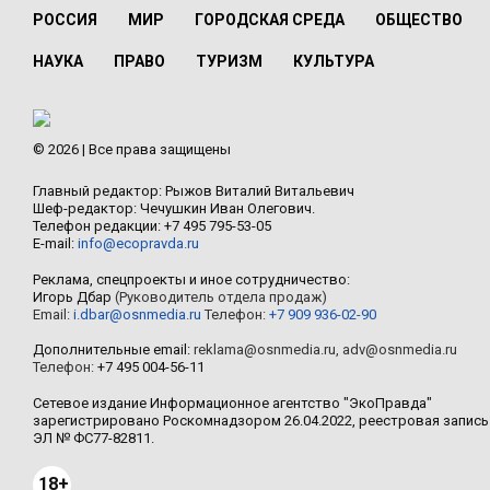
РОССИЯ
МИР
ГОРОДСКАЯ СРЕДА
ОБЩЕСТВО
НАУКА
ПРАВО
ТУРИЗМ
КУЛЬТУРА
© 2026 | Все права защищены
Главный редактор: Рыжов Виталий Витальевич
Шеф-редактор: Чечушкин Иван Олегович.
Телефон редакции: +7 495 795-53-05
E-mail:
info@ecopravda.ru
Реклама, спецпроекты и иное сотрудничество:
Игорь Дбар
(Руководитель отдела продаж)
Email:
i.dbar@osnmedia.ru
Телефон:
+7 909 936-02-90
Дополнительные email:
reklama@osnmedia.ru
,
adv@osnmedia.ru
Телефон:
+7 495 004-56-11
Сетевое издание Информационное агентство "ЭкоПравда"
зарегистрировано Роскомнадзором 26.04.2022, реестровая запись
ЭЛ № ФС77-82811.
18+