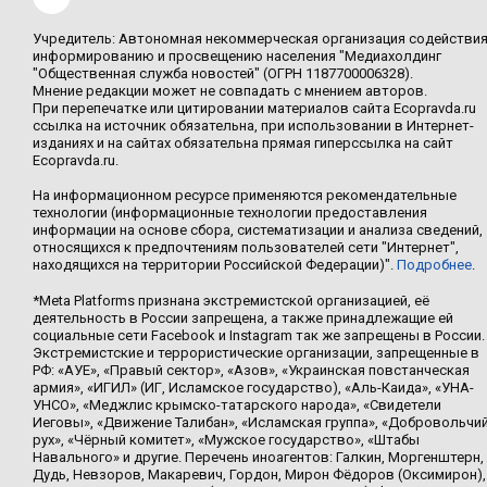
Учредитель: Автономная некоммерческая организация содействи
информированию и просвещению населения "Медиахолдинг
"Общественная служба новостей" (ОГРН 1187700006328).
Мнение редакции может не совпадать с мнением авторов.
При перепечатке или цитировании материалов сайта Ecopravda.ru
ссылка на источник обязательна, при использовании в Интернет-
изданиях и на сайтах обязательна прямая гиперссылка на сайт
Ecopravda.ru.
На информационном ресурсе применяются рекомендательные
технологии (информационные технологии предоставления
информации на основе сбора, систематизации и анализа сведений,
относящихся к предпочтениям пользователей сети "Интернет",
находящихся на территории Российской Федерации)".
Подробнее
.
*Meta Platforms признана экстремистской организацией, её
деятельность в России запрещена, а также принадлежащие ей
социальные сети Facebook и Instagram так же запрещены в России.
Экстремистские и террористические организации, запрещенные в
РФ: «АУЕ», «Правый сектор», «Азов», «Украинская повстанческая
армия», «ИГИЛ» (ИГ, Исламское государство), «Аль-Каида», «УНА-
УНСО», «Меджлис крымско-татарского народа», «Свидетели
Иеговы», «Движение Талибан», «Исламская группа», «Добровольчи
рух», «Чёрный комитет», «Мужское государство», «Штабы
Навального» и другие. Перечень иноагентов: Галкин, Моргенштерн,
Дудь, Невзоров, Макаревич, Гордон, Мирон Фёдоров (Оксимирон),