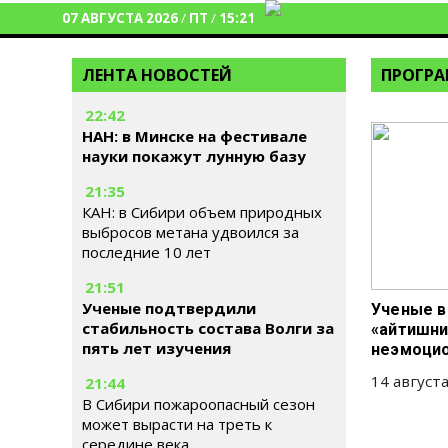
07 АВГУСТА 2026
/
ПТ
/
15:21
ЛЕНТА НОВОСТЕЙ
ПРОГР
22:42
НАН: в Минске на фестивале
науки покажут лунную базу
21:35
КАН: в Сибири объем природных
выбросов метана удвоился за
последние 10 лет
21:51
Ученые подтвердили
Ученые в
стабильность состава Волги за
«айтишни
пять лет изучения
неэмоци
14 августа
21:44
В Сибири пожароопасный сезон
может вырасти на треть к
середине века