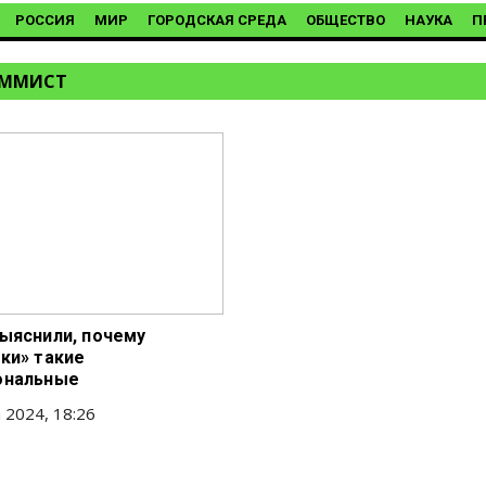
РОССИЯ
МИР
ГОРОДСКАЯ СРЕДА
ОБЩЕСТВО
НАУКА
П
АММИСТ
ыяснили, почему
ки» такие
ональные
 2024, 18:26