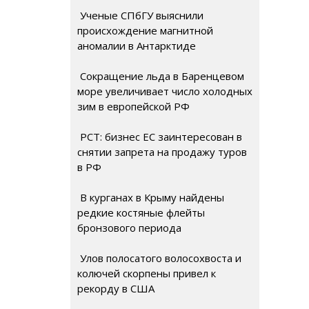
Ученые СПбГУ выяснили
происхождение магнитной
аномалии в Антарктиде
Сокращение льда в Баренцевом
море увеличивает число холодных
зим в европейской РФ
РСТ: бизнес ЕС заинтересован в
снятии запрета на продажу туров
в РФ
В курганах в Крыму найдены
редкие костяные флейты
бронзового периода
Улов полосатого волосохвоста и
колючей скорпены привел к
рекорду в США