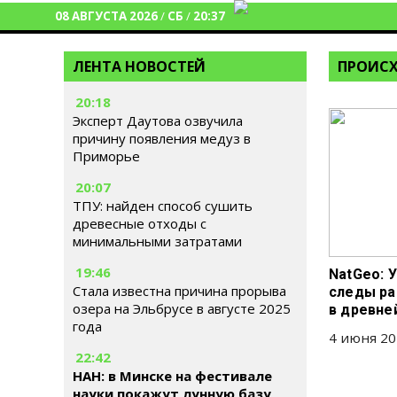
08 АВГУСТА 2026
/
СБ
/
20:37
ЛЕНТА НОВОСТЕЙ
ПРОИСХ
20:18
Эксперт Даутова озвучила
причину появления медуз в
Приморье
20:07
ТПУ: найден способ сушить
древесные отходы с
минимальными затратами
19:46
NatGeo: 
Стала известна причина прорыва
следы ра
озера на Эльбрусе в августе 2025
в древне
года
4 июня 20
22:42
НАН: в Минске на фестивале
науки покажут лунную базу