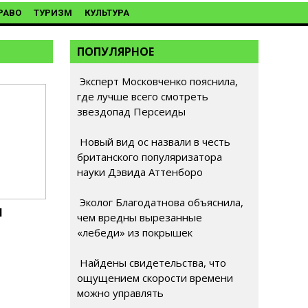
РАВО
ТУРИЗМ
КУЛЬТУРА
ПОПУЛЯРНОЕ
Эксперт Московченко пояснила,
где лучше всего смотреть
звездопад Персеиды
Новый вид ос назвали в честь
британского популяризатора
науки Дэвида Аттенборо
Эколог Благодатнова объяснила,
Н
чем вредны вырезанные
«лебеди» из покрышек
Найдены свидетельства, что
ощущением скорости времени
можно управлять