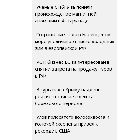
Ученые СПбГУ выяснили
происхождение магнитной
аномалии в Антарктиде
Сокращение льда в Баренцевом
море увеличивает число холодных
зим в европейской РФ
РСТ: бизнес ЕС заинтересован в
снятии запрета на продажу туров
в РФ
В курганах в Крыму найдены
редкие костяные флейты
бронзового периода
Улов полосатого волосохвоста и
колючей скорпены привел к
рекорду в США