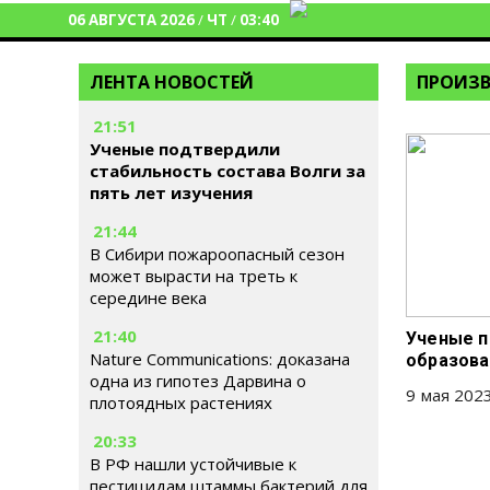
06 АВГУСТА 2026
/
ЧТ
/
03:40
ЛЕНТА НОВОСТЕЙ
ПРОИЗВ
21:51
Ученые подтвердили
стабильность состава Волги за
пять лет изучения
21:44
В Сибири пожароопасный сезон
может вырасти на треть к
середине века
21:40
Ученые п
Nature Communications: доказана
образова
одна из гипотез Дарвина о
9 мая 2023
плотоядных растениях
20:33
В РФ нашли устойчивые к
пестицидам штаммы бактерий для