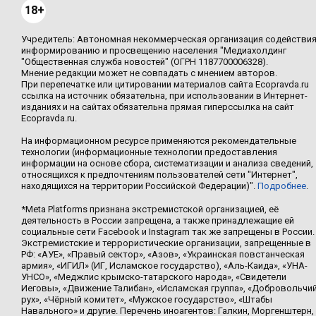
18+
Учредитель: Автономная некоммерческая организация содействи
информированию и просвещению населения "Медиахолдинг
"Общественная служба новостей" (ОГРН 1187700006328).
Мнение редакции может не совпадать с мнением авторов.
При перепечатке или цитировании материалов сайта Ecopravda.ru
ссылка на источник обязательна, при использовании в Интернет-
изданиях и на сайтах обязательна прямая гиперссылка на сайт
Ecopravda.ru.
На информационном ресурсе применяются рекомендательные
технологии (информационные технологии предоставления
информации на основе сбора, систематизации и анализа сведений,
относящихся к предпочтениям пользователей сети "Интернет",
находящихся на территории Российской Федерации)".
Подробнее
.
*Meta Platforms признана экстремистской организацией, её
деятельность в России запрещена, а также принадлежащие ей
социальные сети Facebook и Instagram так же запрещены в России.
Экстремистские и террористические организации, запрещенные в
РФ: «АУЕ», «Правый сектор», «Азов», «Украинская повстанческая
армия», «ИГИЛ» (ИГ, Исламское государство), «Аль-Каида», «УНА-
УНСО», «Меджлис крымско-татарского народа», «Свидетели
Иеговы», «Движение Талибан», «Исламская группа», «Добровольчи
рух», «Чёрный комитет», «Мужское государство», «Штабы
Навального» и другие. Перечень иноагентов: Галкин, Моргенштерн,