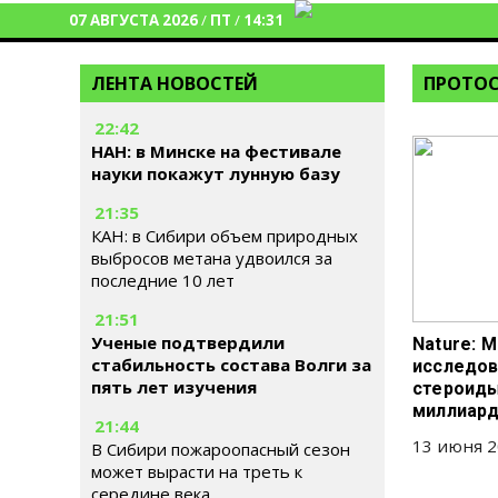
07 АВГУСТА 2026
/
ПТ
/
14:31
ЛЕНТА НОВОСТЕЙ
ПРОТО
22:42
НАН: в Минске на фестивале
науки покажут лунную базу
21:35
КАН: в Сибири объем природных
выбросов метана удвоился за
последние 10 лет
21:51
Ученые подтвердили
Nature: 
стабильность состава Волги за
исследов
пять лет изучения
стероиды
миллиард
21:44
13 июня 2
В Сибири пожароопасный сезон
может вырасти на треть к
середине века