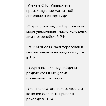
Ученые СПбГУ выяснили
происхождение магнитной
аномалии в Антарктиде
Сокращение льда в Баренцевом
море увеличивает число холодных
зим в европейской РФ
РСТ: бизнес ЕС заинтересован в
снятии запрета на продажу туров
в РФ
В курганах в Крыму найдены
редкие костяные флейты
бронзового периода
Улов полосатого волосохвоста и
колючей скорпены привел к
рекорду в США