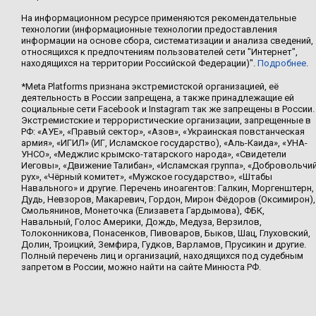
На информационном ресурсе применяются рекомендательные
технологии (информационные технологии предоставления
информации на основе сбора, систематизации и анализа сведений,
относящихся к предпочтениям пользователей сети "Интернет",
находящихся на территории Российской Федерации)".
Подробнее
.
*Meta Platforms признана экстремистской организацией, её
деятельность в России запрещена, а также принадлежащие ей
социальные сети Facebook и Instagram так же запрещены в России.
Экстремистские и террористические организации, запрещенные в
РФ: «АУЕ», «Правый сектор», «Азов», «Украинская повстанческая
армия», «ИГИЛ» (ИГ, Исламское государство), «Аль-Каида», «УНА-
УНСО», «Меджлис крымско-татарского народа», «Свидетели
Иеговы», «Движение Талибан», «Исламская группа», «Добровольчи
рух», «Чёрный комитет», «Мужское государство», «Штабы
Навального» и другие. Перечень иноагентов: Галкин, Моргенштерн,
Дудь, Невзоров, Макаревич, Гордон, Мирон Фёдоров (Оксимирон),
Смольянинов, Монеточка (Елизавета Гардымова), ФБК,
Навальный, Голос Америки, Дождь, Медуза, Верзилов,
Толоконникова, Понасенков, Пивоваров, Быков, Шац, Глуховский,
Долин, Троицкий, Земфира, Гудков, Варламов, Прусикин и другие.
Полный перечень лиц и организаций, находящихся под судебным
запретом в России, можно найти на сайте Минюста РФ.