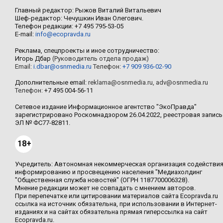
Главный редактор: Рыжов Виталий Витальевич
Шеф-редактор: Чечушкин Иван Олегович.
Телефон редакции: +7 495 795-53-05
E-mail:
info@ecopravda.ru
Реклама, спецпроекты и иное сотрудничество:
Игорь Дбар
(Руководитель отдела продаж)
Email:
i.dbar@osnmedia.ru
Телефон:
+7 909 936-02-90
Дополнительные email:
reklama@osnmedia.ru
,
adv@osnmedia.ru
Телефон:
+7 495 004-56-11
Сетевое издание Информационное агентство "ЭкоПравда"
зарегистрировано Роскомнадзором 26.04.2022, реестровая запись
ЭЛ № ФС77-82811.
18+
Учредитель: Автономная некоммерческая организация содействи
информированию и просвещению населения "Медиахолдинг
"Общественная служба новостей" (ОГРН 1187700006328).
Мнение редакции может не совпадать с мнением авторов.
При перепечатке или цитировании материалов сайта Ecopravda.ru
ссылка на источник обязательна, при использовании в Интернет-
изданиях и на сайтах обязательна прямая гиперссылка на сайт
Ecopravda.ru.