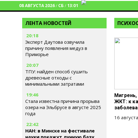
08 АВГУСТА 2026
/
СБ
/
13:01
ЛЕНТА НОВОСТЕЙ
ПСИХО
20:18
Эксперт Даутова озвучила
причину появления медуз в
Приморье
20:07
ТПУ: найден способ сушить
древесные отходы с
минимальными затратами
19:46
Мигрень,
Стала известна причина прорыва
ЖКТ: к к
озера на Эльбрусе в августе 2025
заболева
года
16 августа
22:42
НАН: в Минске на фестивале
науки покажут лунную базу