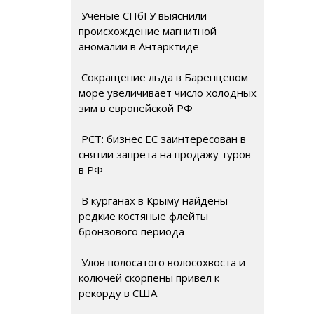
Ученые СПбГУ выяснили
происхождение магнитной
аномалии в Антарктиде
Сокращение льда в Баренцевом
море увеличивает число холодных
зим в европейской РФ
РСТ: бизнес ЕС заинтересован в
снятии запрета на продажу туров
в РФ
В курганах в Крыму найдены
редкие костяные флейты
бронзового периода
Улов полосатого волосохвоста и
колючей скорпены привел к
рекорду в США