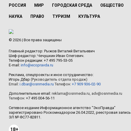
РОССИЯ
МИР
ГОРОДСКАЯ СРЕДА
ОБЩЕСТВО
НАУКА
ПРАВО
ТУРИЗМ
КУЛЬТУРА
© 2026 | Все права защищены
Главный редактор: Рыжов Виталий Витальевич
Шеф-редактор: Чечушкин Иван Олегович.
Телефон редакции: +7 495 795-53-05
E-mail:
info@ecopravda.ru
Реклама, спецпроекты и иное сотрудничество:
Игорь Дбар
(Руководитель отдела продаж)
Email:
i.dbar@osnmedia.ru
Телефон:
+7 909 936-02-90
Дополнительные email:
reklama@osnmedia.ru
,
adv@osnmedia.ru
Телефон:
+7 495 004-56-11
Сетевое издание Информационное агентство "ЭкоПравда"
зарегистрировано Роскомнадзором 26.04.2022, реестровая запись
ЭЛ № ФС77-82811.
18+