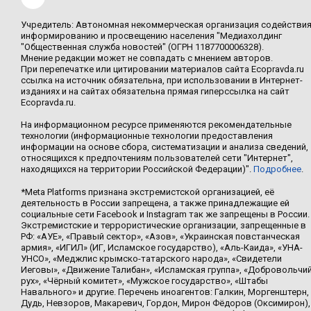
Учредитель: Автономная некоммерческая организация содействи
информированию и просвещению населения "Медиахолдинг
"Общественная служба новостей" (ОГРН 1187700006328).
Мнение редакции может не совпадать с мнением авторов.
При перепечатке или цитировании материалов сайта Ecopravda.ru
ссылка на источник обязательна, при использовании в Интернет-
изданиях и на сайтах обязательна прямая гиперссылка на сайт
Ecopravda.ru.
На информационном ресурсе применяются рекомендательные
технологии (информационные технологии предоставления
информации на основе сбора, систематизации и анализа сведений,
относящихся к предпочтениям пользователей сети "Интернет",
находящихся на территории Российской Федерации)".
Подробнее
.
*Meta Platforms признана экстремистской организацией, её
деятельность в России запрещена, а также принадлежащие ей
социальные сети Facebook и Instagram так же запрещены в России.
Экстремистские и террористические организации, запрещенные в
РФ: «АУЕ», «Правый сектор», «Азов», «Украинская повстанческая
армия», «ИГИЛ» (ИГ, Исламское государство), «Аль-Каида», «УНА-
УНСО», «Меджлис крымско-татарского народа», «Свидетели
Иеговы», «Движение Талибан», «Исламская группа», «Добровольчи
рух», «Чёрный комитет», «Мужское государство», «Штабы
Навального» и другие. Перечень иноагентов: Галкин, Моргенштерн,
Дудь, Невзоров, Макаревич, Гордон, Мирон Фёдоров (Оксимирон),