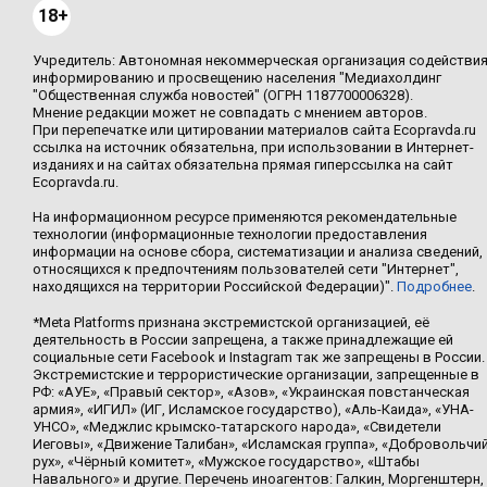
18+
Учредитель: Автономная некоммерческая организация содействи
информированию и просвещению населения "Медиахолдинг
"Общественная служба новостей" (ОГРН 1187700006328).
Мнение редакции может не совпадать с мнением авторов.
При перепечатке или цитировании материалов сайта Ecopravda.ru
ссылка на источник обязательна, при использовании в Интернет-
изданиях и на сайтах обязательна прямая гиперссылка на сайт
Ecopravda.ru.
На информационном ресурсе применяются рекомендательные
технологии (информационные технологии предоставления
информации на основе сбора, систематизации и анализа сведений,
относящихся к предпочтениям пользователей сети "Интернет",
находящихся на территории Российской Федерации)".
Подробнее
.
*Meta Platforms признана экстремистской организацией, её
деятельность в России запрещена, а также принадлежащие ей
социальные сети Facebook и Instagram так же запрещены в России.
Экстремистские и террористические организации, запрещенные в
РФ: «АУЕ», «Правый сектор», «Азов», «Украинская повстанческая
армия», «ИГИЛ» (ИГ, Исламское государство), «Аль-Каида», «УНА-
УНСО», «Меджлис крымско-татарского народа», «Свидетели
Иеговы», «Движение Талибан», «Исламская группа», «Добровольчи
рух», «Чёрный комитет», «Мужское государство», «Штабы
Навального» и другие. Перечень иноагентов: Галкин, Моргенштерн,