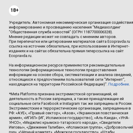
18+
Учредитель: Автономная некоммерческая организация содействи
информированию и просвещению населения "Медиахолдинг
"Общественная служба новостей" (ОГРН 1187700006328).
Мнение редакции может не совпадать с мнением авторов.
При перепечатке или цитировании материалов сайта Ecopravda.ru
ссылка на источник обязательна, при использовании в Интернет-
изданиях и на сайтах обязательна прямая гиперссылка на сайт
Ecopravda.ru.
На информационном ресурсе применяются рекомендательные
технологии (информационные технологии предоставления
информации на основе сбора, систематизации и анализа сведений,
относящихся к предпочтениям пользователей сети "Интернет",
находящихся на территории Российской Федерации)".
Подробнее
.
*Meta Platforms признана экстремистской организацией, её
деятельность в России запрещена, а также принадлежащие ей
социальные сети Facebook и Instagram так же запрещены в России.
Экстремистские и террористические организации, запрещенные в
РФ: «АУЕ», «Правый сектор», «Азов», «Украинская повстанческая
армия», «ИГИЛ» (ИГ, Исламское государство), «Аль-Каида», «УНА-
УНСО», «Меджлис крымско-татарского народа», «Свидетели
Иеговы», «Движение Талибан», «Исламская группа», «Добровольчи
рух», «Чёрный комитет», «Мужское государство», «Штабы