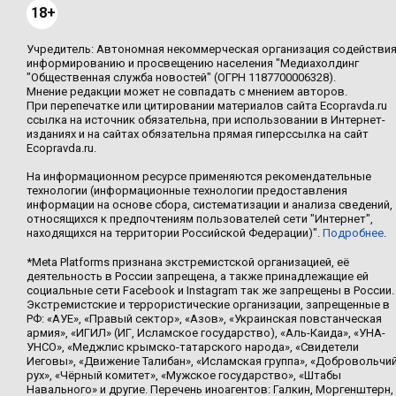
18+
Учредитель: Автономная некоммерческая организация содействи
информированию и просвещению населения "Медиахолдинг
"Общественная служба новостей" (ОГРН 1187700006328).
Мнение редакции может не совпадать с мнением авторов.
При перепечатке или цитировании материалов сайта Ecopravda.ru
ссылка на источник обязательна, при использовании в Интернет-
изданиях и на сайтах обязательна прямая гиперссылка на сайт
Ecopravda.ru.
На информационном ресурсе применяются рекомендательные
технологии (информационные технологии предоставления
информации на основе сбора, систематизации и анализа сведений,
относящихся к предпочтениям пользователей сети "Интернет",
находящихся на территории Российской Федерации)".
Подробнее
.
*Meta Platforms признана экстремистской организацией, её
деятельность в России запрещена, а также принадлежащие ей
социальные сети Facebook и Instagram так же запрещены в России.
Экстремистские и террористические организации, запрещенные в
РФ: «АУЕ», «Правый сектор», «Азов», «Украинская повстанческая
армия», «ИГИЛ» (ИГ, Исламское государство), «Аль-Каида», «УНА-
УНСО», «Меджлис крымско-татарского народа», «Свидетели
Иеговы», «Движение Талибан», «Исламская группа», «Добровольчи
рух», «Чёрный комитет», «Мужское государство», «Штабы
Навального» и другие. Перечень иноагентов: Галкин, Моргенштерн,