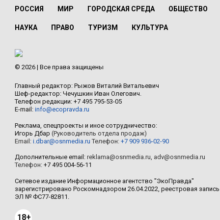
РОССИЯ
МИР
ГОРОДСКАЯ СРЕДА
ОБЩЕСТВО
НАУКА
ПРАВО
ТУРИЗМ
КУЛЬТУРА
© 2026 | Все права защищены
Главный редактор: Рыжов Виталий Витальевич
Шеф-редактор: Чечушкин Иван Олегович.
Телефон редакции: +7 495 795-53-05
E-mail:
info@ecopravda.ru
Реклама, спецпроекты и иное сотрудничество:
Игорь Дбар
(Руководитель отдела продаж)
Email:
i.dbar@osnmedia.ru
Телефон:
+7 909 936-02-90
Дополнительные email:
reklama@osnmedia.ru
,
adv@osnmedia.ru
Телефон:
+7 495 004-56-11
Сетевое издание Информационное агентство "ЭкоПравда"
зарегистрировано Роскомнадзором 26.04.2022, реестровая запись
ЭЛ № ФС77-82811.
18+