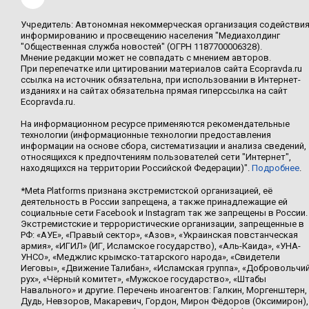
Учредитель: Автономная некоммерческая организация содействи
информированию и просвещению населения "Медиахолдинг
"Общественная служба новостей" (ОГРН 1187700006328).
Мнение редакции может не совпадать с мнением авторов.
При перепечатке или цитировании материалов сайта Ecopravda.ru
ссылка на источник обязательна, при использовании в Интернет-
изданиях и на сайтах обязательна прямая гиперссылка на сайт
Ecopravda.ru.
На информационном ресурсе применяются рекомендательные
технологии (информационные технологии предоставления
информации на основе сбора, систематизации и анализа сведений,
относящихся к предпочтениям пользователей сети "Интернет",
находящихся на территории Российской Федерации)".
Подробнее
.
*Meta Platforms признана экстремистской организацией, её
деятельность в России запрещена, а также принадлежащие ей
социальные сети Facebook и Instagram так же запрещены в России.
Экстремистские и террористические организации, запрещенные в
РФ: «АУЕ», «Правый сектор», «Азов», «Украинская повстанческая
армия», «ИГИЛ» (ИГ, Исламское государство), «Аль-Каида», «УНА-
УНСО», «Меджлис крымско-татарского народа», «Свидетели
Иеговы», «Движение Талибан», «Исламская группа», «Добровольчи
рух», «Чёрный комитет», «Мужское государство», «Штабы
Навального» и другие. Перечень иноагентов: Галкин, Моргенштерн,
Дудь, Невзоров, Макаревич, Гордон, Мирон Фёдоров (Оксимирон),