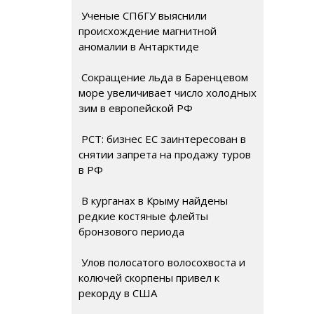
Ученые СПбГУ выяснили
происхождение магнитной
аномалии в Антарктиде
Сокращение льда в Баренцевом
море увеличивает число холодных
зим в европейской РФ
РСТ: бизнес ЕС заинтересован в
снятии запрета на продажу туров
в РФ
В курганах в Крыму найдены
редкие костяные флейты
бронзового периода
Улов полосатого волосохвоста и
колючей скорпены привел к
рекорду в США