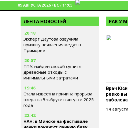
09 АВГУСТА 2026
/
ВС
/
11:05
ЛЕНТА НОВОСТЕЙ
РАК У 
20:18
Эксперт Даутова озвучила
причину появления медуз в
Приморье
20:07
ТПУ: найден способ сушить
древесные отходы с
минимальными затратами
19:46
Врач Юси
Стала известна причина прорыва
резко вы
озера на Эльбрусе в августе 2025
заболева
года
14 августа
22:42
НАН: в Минске на фестивале
науки покажут лунную базу