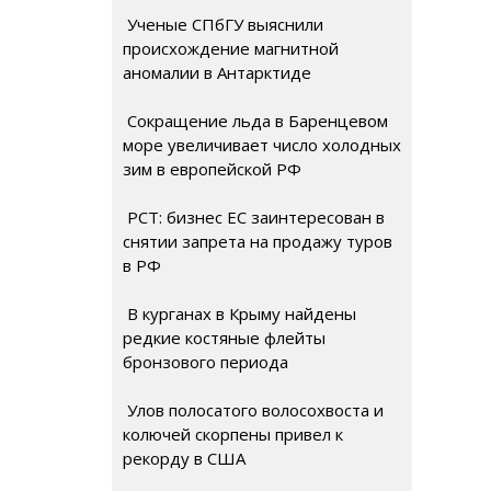
Ученые СПбГУ выяснили
происхождение магнитной
аномалии в Антарктиде
Сокращение льда в Баренцевом
море увеличивает число холодных
зим в европейской РФ
РСТ: бизнес ЕС заинтересован в
снятии запрета на продажу туров
в РФ
В курганах в Крыму найдены
редкие костяные флейты
бронзового периода
Улов полосатого волосохвоста и
колючей скорпены привел к
рекорду в США