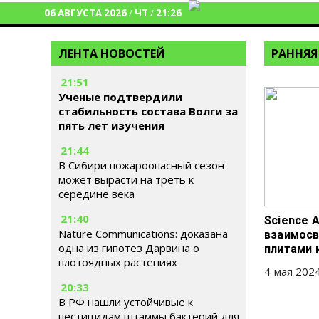
06 АВГУСТА 2026
/
ЧТ
/
21:26
ЛЕНТА НОВОСТЕЙ
РАННЯЯ
21:51
Ученые подтвердили
стабильность состава Волги за
пять лет изучения
21:44
В Сибири пожароопасный сезон
может вырасти на треть к
середине века
21:40
Science 
Nature Communications: доказана
взаимосв
одна из гипотез Дарвина о
плитами 
плотоядных растениях
4 мая 2024
20:33
В РФ нашли устойчивые к
пестицидам штаммы бактерий для