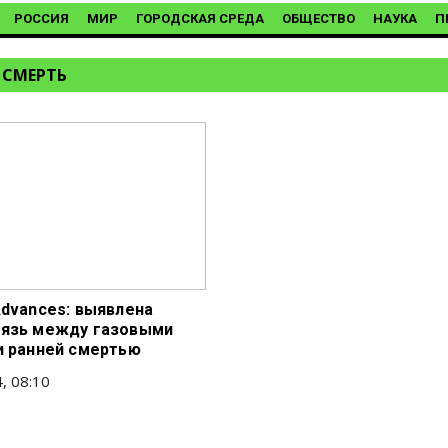
РОССИЯ
МИР
ГОРОДСКАЯ СРЕДА
ОБЩЕСТВО
НАУКА
П
 СМЕРТЬ
Advances: выявлена
язь между газовыми
и ранней смертью
, 08:10