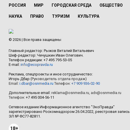
РОССИЯ
МИР
ГОРОДСКАЯ СРЕДА
ОБЩЕСТВО
НАУКА
ПРАВО
ТУРИЗМ
КУЛЬТУРА
© 2026 | Все права защищены
Главный редактор: Рыжов Виталий Витальевич
Шеф-редактор: Чечушкин Иван Олегович.
Телефон редакции: +7 495 795-53-05
E-mail:
info@ecopravda.ru
Реклама, спецпроекты и иное сотрудничество:
Игорь Дбар
(Руководитель отдела продаж)
Email:
i.dbar@osnmedia.ru
Телефон:
+7 909 936-02-90
Дополнительные email:
reklama@osnmedia.ru
,
adv@osnmedia.ru
Телефон:
+7 495 004-56-11
Сетевое издание Информационное агентство "ЭкоПравда"
зарегистрировано Роскомнадзором 26.04.2022, реестровая запись
ЭЛ № ФС77-82811.
18+