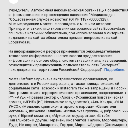
Учредитель: Автономная некоммерческая организация содействи
информированию и просвещению населения "Медиахолдинг
"Общественная служба новостей" (ОГРН 1187700006328).
Мнение редакции может не совпадать с мнением авторов.
При перепечатке или цитировании материалов сайта Ecopravda.ru
ссылка на источник обязательна, при использовании в Интернет-
изданиях и на сайтах обязательна прямая гиперссылка на сайт
Ecopravda.ru.
На информационном ресурсе применяются рекомендательные
технологии (информационные технологии предоставления
информации на основе сбора, систематизации и анализа сведений,
относящихся к предпочтениям пользователей сети "Интернет",
находящихся на территории Российской Федерации)".
Подробнее
.
*Meta Platforms признана экстремистской организацией, её
деятельность в России запрещена, а также принадлежащие ей
социальные сети Facebook и Instagram так же запрещены в России.
Экстремистские и террористические организации, запрещенные в
РФ: «АУЕ», «Правый сектор», «Азов», «Украинская повстанческая
армия», «ИГИЛ» (ИГ, Исламское государство), «Аль-Каида», «УНА-
УНСО», «Меджлис крымско-татарского народа», «Свидетели
Иеговы», «Движение Талибан», «Исламская группа», «Добровольчи
рух», «Чёрный комитет», «Мужское государство», «Штабы
Навального» и другие. Перечень иноагентов: Галкин, Моргенштерн,
Дудь, Невзоров, Макаревич, Гордон, Мирон Фёдоров (Оксимирон),