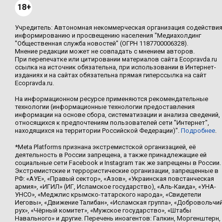
18+
Учредитель: Автономная некоммерческая организация содействи
информированию и просвещению населения "Медиахолдинг
"Общественная служба новостей" (ОГРН 1187700006328).
Мнение редакции может не совпадать с мнением авторов.
При перепечатке или цитировании материалов сайта Ecopravda.ru
ссылка на источник обязательна, при использовании в Интернет-
изданиях и на сайтах обязательна прямая гиперссылка на сайт
Ecopravda.ru.
На информационном ресурсе применяются рекомендательные
технологии (информационные технологии предоставления
информации на основе сбора, систематизации и анализа сведений,
относящихся к предпочтениям пользователей сети "Интернет",
находящихся на территории Российской Федерации)".
Подробнее
.
*Meta Platforms признана экстремистской организацией, её
деятельность в России запрещена, а также принадлежащие ей
социальные сети Facebook и Instagram так же запрещены в России.
Экстремистские и террористические организации, запрещенные в
РФ: «АУЕ», «Правый сектор», «Азов», «Украинская повстанческая
армия», «ИГИЛ» (ИГ, Исламское государство), «Аль-Каида», «УНА-
УНСО», «Меджлис крымско-татарского народа», «Свидетели
Иеговы», «Движение Талибан», «Исламская группа», «Добровольчи
рух», «Чёрный комитет», «Мужское государство», «Штабы
Навального» и другие. Перечень иноагентов: Галкин, Моргенштерн,