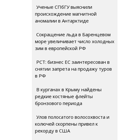
Ученые СПбГУ выяснили
происхождение магнитной
аномалии в Антарктиде
Сокращение льда в Баренцевом
море увеличивает число холодных
зим в европейской РФ
РСТ: бизнес ЕС заинтересован в
снятии запрета на продажу туров
в РФ
В курганах в Крыму найдены
редкие костяные флейты
бронзового периода
Улов полосатого волосохвоста и
колючей скорпены привел к
рекорду в США