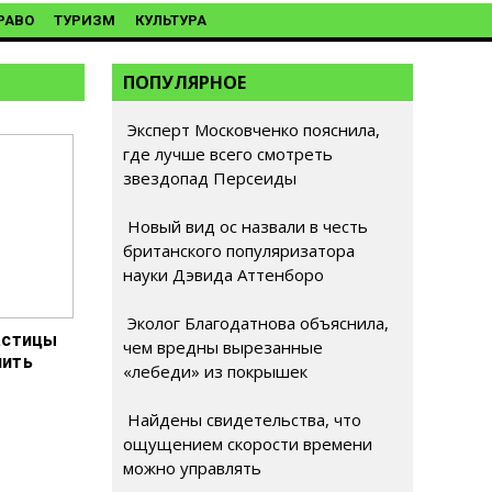
РАВО
ТУРИЗМ
КУЛЬТУРА
ПОПУЛЯРНОЕ
Эксперт Московченко пояснила,
где лучше всего смотреть
звездопад Персеиды
Новый вид ос назвали в честь
британского популяризатора
науки Дэвида Аттенборо
Эколог Благодатнова объяснила,
астицы
чем вредны вырезанные
чить
«лебеди» из покрышек
Найдены свидетельства, что
ощущением скорости времени
можно управлять