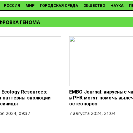
РОССИЯ
МИР
ГОРОДСКАЯ СРЕДА
ОБЩЕСТВО
НАУКА
П
ФРОВКА ГЕНОМА
 Ecology Resources:
EMBO Journal: вирусные ч
 паттерны эволюции
в РНК могут помочь выле
 синицы
остеопороз
ря 2024, 09:37
7 августа 2024, 21:04