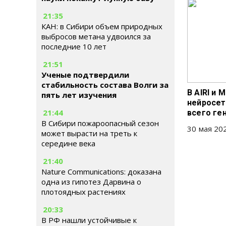
21:35
КАН: в Сибири объем природных
выбросов метана удвоился за
последние 10 лет
21:51
Ученые подтвердили
стабильность состава Волги за
В AIRI и
пять лет изучения
нейросет
21:44
всего ге
В Сибири пожароопасный сезон
30 мая 202
может вырасти на треть к
середине века
21:40
Nature Communications: доказана
одна из гипотез Дарвина о
плотоядных растениях
20:33
В РФ нашли устойчивые к