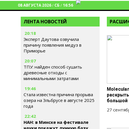
08 АВГУСТА 2026
/
СБ
/
16:56
ЛЕНТА НОВОСТЕЙ
РАСШИ
20:18
Эксперт Даутова озвучила
причину появления медуз в
Приморье
20:07
ТПУ: найден способ сушить
древесные отходы с
минимальными затратами
19:46
Molecular
Стала известна причина прорыва
раскрыты
озера на Эльбрусе в августе 2025
большой
года
27 сентяб
22:42
НАН: в Минске на фестивале
науки покажут лунную базу