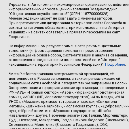
Учредитель: Автономная некоммерческая организация содействи
информированию и просвещению населения "Медиахолдинг
"Общественная служба новостей" (ОГРН 1187700006328).
Мнение редакции может не совпадать с мнением авторов.
При перепечатке или цитировании материалов сайта Ecopravda.ru
ссылка на источник обязательна, при использовании в Интернет-
изданиях и на сайтах обязательна прямая гиперссылка на сайт
Ecopravda.ru.
На информационном ресурсе применяются рекомендательные
технологии (информационные технологии предоставления
информации на основе сбора, систематизации и анализа сведений,
относящихся к предпочтениям пользователей сети "Интернет",
находящихся на территории Российской Федерации)".
Подробнее
.
*Meta Platforms признана экстремистской организацией, её
деятельность в России запрещена, а также принадлежащие ей
социальные сети Facebook и Instagram так же запрещены в России.
Экстремистские и террористические организации, запрещенные в
РФ: «АУЕ», «Правый сектор», «Азов», «Украинская повстанческая
армия», «ИГИЛ» (ИГ, Исламское государство), «Аль-Каида», «УНА-
УНСО», «Меджлис крымско-татарского народа», «Свидетели
Иеговы», «Движение Талибан», «Исламская группа», «Добровольчи
рух», «Чёрный комитет», «Мужское государство», «Штабы
Навального» и другие. Перечень иноагентов: Галкин, Моргенштерн,
Дудь, Невзоров, Макаревич, Гордон, Мирон Фёдоров (Оксимирон),
Смольянинов, Монеточка (Елизавета Гардымова), ФБК,