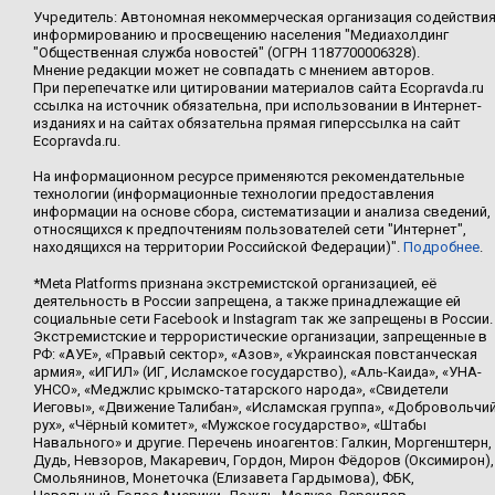
Учредитель: Автономная некоммерческая организация содействи
информированию и просвещению населения "Медиахолдинг
"Общественная служба новостей" (ОГРН 1187700006328).
Мнение редакции может не совпадать с мнением авторов.
При перепечатке или цитировании материалов сайта Ecopravda.ru
ссылка на источник обязательна, при использовании в Интернет-
изданиях и на сайтах обязательна прямая гиперссылка на сайт
Ecopravda.ru.
На информационном ресурсе применяются рекомендательные
технологии (информационные технологии предоставления
информации на основе сбора, систематизации и анализа сведений,
относящихся к предпочтениям пользователей сети "Интернет",
находящихся на территории Российской Федерации)".
Подробнее
.
*Meta Platforms признана экстремистской организацией, её
деятельность в России запрещена, а также принадлежащие ей
социальные сети Facebook и Instagram так же запрещены в России.
Экстремистские и террористические организации, запрещенные в
РФ: «АУЕ», «Правый сектор», «Азов», «Украинская повстанческая
армия», «ИГИЛ» (ИГ, Исламское государство), «Аль-Каида», «УНА-
УНСО», «Меджлис крымско-татарского народа», «Свидетели
Иеговы», «Движение Талибан», «Исламская группа», «Добровольчи
рух», «Чёрный комитет», «Мужское государство», «Штабы
Навального» и другие. Перечень иноагентов: Галкин, Моргенштерн,
Дудь, Невзоров, Макаревич, Гордон, Мирон Фёдоров (Оксимирон),
Смольянинов, Монеточка (Елизавета Гардымова), ФБК,