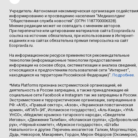
Учредитель: Автономная некоммерческая организация содействи
информированию и просвещению населения "Медиахолдинг
"Общественная служба новостей" (ОГРН 1187700006328).
Мнение редакции может не совпадать с мнением авторов.
При перепечатке или цитировании материалов сайта Ecopravda.ru
ссылка на источник обязательна, при использовании в Интернет-
изданиях и на сайтах обязательна прямая гиперссылка на сайт
Ecopravda.ru.
На информационном ресурсе применяются рекомендательные
технологии (информационные технологии предоставления
информации на основе сбора, систематизации и анализа сведений,
относящихся к предпочтениям пользователей сети "Интернет",
находящихся на территории Российской Федерации)".
Подробнее
.
*Meta Platforms признана экстремистской организацией, её
деятельность в России запрещена, а также принадлежащие ей
социальные сети Facebook и Instagram так же запрещены в России.
Экстремистские и террористические организации, запрещенные в
РФ: «АУЕ», «Правый сектор», «Азов», «Украинская повстанческая
армия», «ИГИЛ» (ИГ, Исламское государство), «Аль-Каида», «УНА-
УНСО», «Меджлис крымско-татарского народа», «Свидетели
Иеговы», «Движение Талибан», «Исламская группа», «Добровольчи
рух», «Чёрный комитет», «Мужское государство», «Штабы
Навального» и другие. Перечень иноагентов: Галкин, Моргенштерн,
Дудь, Невзоров, Макаревич, Гордон, Мирон Фёдоров (Оксимирон),