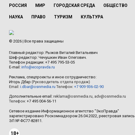
РОССИЯ
МИР
ГОРОДСКАЯ СРЕДА
ОБЩЕСТВО
НАУКА
ПРАВО
ТУРИЗМ
КУЛЬТУРА
© 2026 | Все права защищены
Главный редактор: Рыжов Виталий Витальевич
Шеф-редактор: Чечушкин Иван Олегович.
Телефон редакции: +7 495 795-53-05
E-mail:
info@ecopravda.ru
Реклама, спецпроекты и иное сотрудничество:
Игорь Дбар
(Руководитель отдела продаж)
Email:
i.dbar@osnmedia.ru
Телефон:
+7 909 936-02-90
Дополнительные email:
reklama@osnmedia.ru
,
adv@osnmedia.ru
Телефон:
+7 495 004-56-11
Сетевое издание Информационное агентство "ЭкоПравда"
зарегистрировано Роскомнадзором 26.04.2022, реестровая запись
ЭЛ № ФС77-82811.
18+